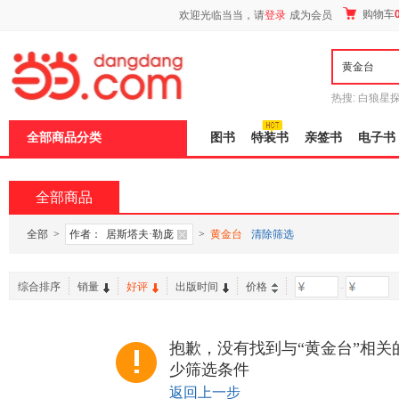
新
购物车
欢迎光临当当，请
登录
成为会员
窗
口
打
开
无
障
热搜:
白狼星
碍
师3
重建秦
说
全部商品分类
图书
特装书
亲签书
电子书
明
页
面,
按
全部商品
Ctrl
加
波
全部
>
作者：
居斯塔夫·勒庞
>
黄金台
清除筛选
浪
键
打
综合排序
销量
好评
出版时间
价格
-
开
导
盲
模
抱歉，没有找到与“黄金台”相关
式
少筛选条件
返回上一步