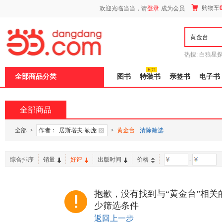
新
购物车
欢迎光临当当，请
登录
成为会员
窗
口
打
开
无
障
热搜:
白狼星
碍
师3
重建秦
说
全部商品分类
图书
特装书
亲签书
电子书
明
页
面,
按
全部商品
Ctrl
加
波
全部
>
作者：
居斯塔夫·勒庞
>
黄金台
清除筛选
浪
键
打
综合排序
销量
好评
出版时间
价格
-
开
导
盲
模
抱歉，没有找到与“黄金台”相关
式
少筛选条件
返回上一步