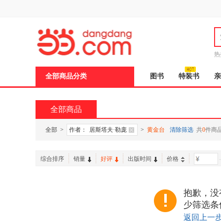
新
窗
口
打
开
无
障
热
碍
说
全部商品分类
图书
特装书
亲
明
页
面,
按
全部商品
Ctrl
加
波
全部
>
作者：
居斯塔夫·勒庞
>
黄金台
清除筛选
共
0
件商
浪
键
打
综合排序
销量
好评
出版时间
价格
-
开
导
盲
模
抱歉，没
式
少筛选条
返回上一