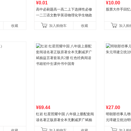
¥0.01
¥10.00
高中必刷题高一高二上下选择性必修
股票大作手回忆
一二三语文数学英语物理化学生物政
治历史地理人教版同步练习册狂k重点
收藏
加入购物车
收藏
加入购
教辅资料
¥69.44
¥27.00
红岩 红星照耀中国 八年级上册配套阅
明朝那些事儿增补版
读名著正版原著全本无删减罗广斌杨
元璋建立统治明
益言著套装共2册 红色经典阅读书籍
收藏
加入购物车
收藏
加入购