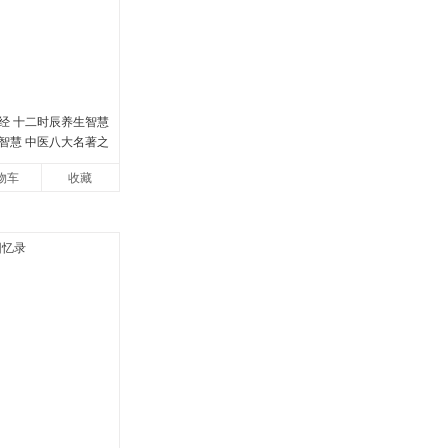
经 十二时辰养生智慧
智慧 中医八大名著之
帝内经漫画版原版
物车
收藏