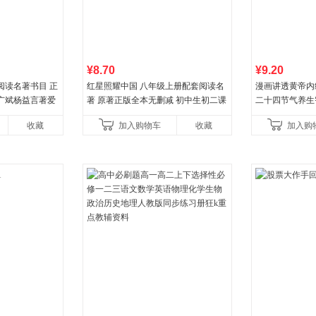
¥8.70
¥9.20
阅读名著书目 正
红星照耀中国 八年级上册配套阅读名
漫画讲透黄帝内
广斌杨益言著爱
著 原著正版全本无删减 初中生初二课
二十四节气养生
初中生课外书中
外阅读
一养生图解 皇
收藏
加入购物车
收藏
加入购