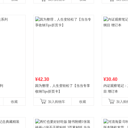
初中生课外书中国青
¥42.30
¥30.40
列
因为整理，人生变轻松了【当当专享
内证观察笔记：
收纳Tips折页卡】
目 增订本
收藏
加入购物车
收藏
加入购