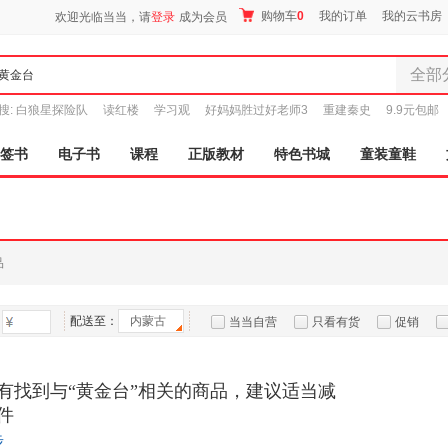
购物车
0
我的订单
我的云书房
欢迎光临当当，请
登录
成为会员
全部
全部分
搜:
白狼星探险队
读红楼
学习观
好妈妈胜过好老师3
重建秦史
9.9元包邮
尾品汇
图书
签书
电子书
课程
正版教材
特色书城
童装童鞋
电子书
音像
影视
时尚美
品
母婴用
玩具
配送至：
内蒙古
孕婴服
当当自营
只看有货
促销
童装童
特卖
预售
入驻商家
家居日
有找到与“黄金台”相关的商品，建议适当减
家具装
件
服装
步
鞋