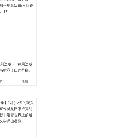
刷边版（ 2种刷边版
书赠品！口碑炸裂、
现象级BE言情作品，
物车
收藏
力