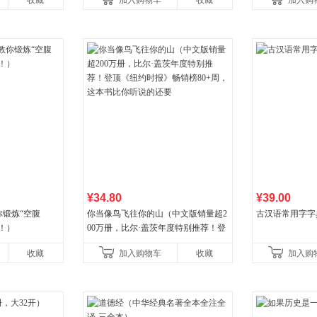
收藏
加入购物车
收藏
加入购
养好品质，发现快
¥34.80
¥39.00
锻炼“空腹
你当像鸟飞往你的山（中文版销量超2
古汉语常用字字
！）
00万册，比尔·盖茨年度特别推荐！登
顶《纽约时报》畅销榜80+周，这本书
收藏
加入购物车
收藏
加入购
比你听说的还要