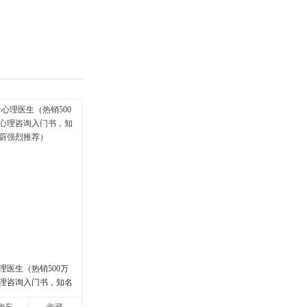
具
品
外
品
讯
音
公
器
理医生（热销500万
理咨询入门书，知名
强烈推荐）