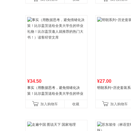
¥34.50
¥27.00
事实（用数据思考，避免情绪化决
明朝系列+历史套装系
策！比尔盖茨送给全美大学生的毕业
礼物！比尔盖茨逢人就推荐的热门大
加入购物车
收藏
加入购物车
书！）读客经管文库