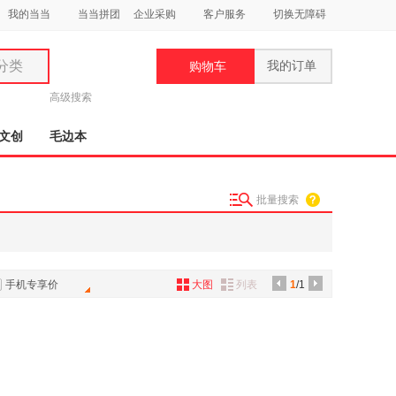
我的当当
当当拼团
企业采购
客户服务
切换无障碍
分类
我的订单
购物车
类
高级搜索
文创
毛边本
批量搜索
妆
品
饰
手机专享价
大图
列表
1
/1
鞋
用
饰