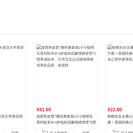
箱包皮
手表饰
运动户
汽车用
食品
手机通
数码影
电脑办
大家电
家用电
¥41.60
¥22.80
火英语大学英语四
波西和皮普7册经典套装(小小聪明豆
蛤蟆先生去看心
系列绘本)0-4岁低幼启蒙情绪管理习惯
册！英国经典心
养成绘本，引导宝宝认识接纳情绪培
心理学家李松蔚