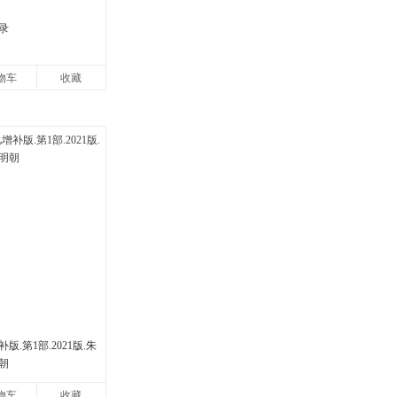
录
物车
收藏
.第1部.2021版.朱
朝
物车
收藏