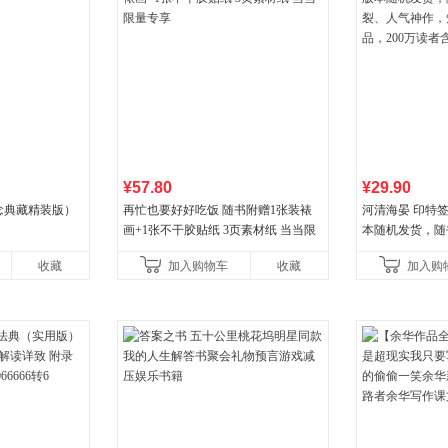
¥57.80
¥29.90
念典藏精装版）
再忙也要好好吃饭 随书附赠1张装裱
河清海晏 印特签
画+1张不干胶贴纸 3页素材纸 当当限
本随机发货，随
量专享
人气神作，知乎
收藏
加入购物车
收藏
加入购
200万读者含泪