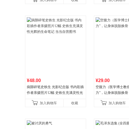
加入购物车
收藏
加入购物车
¥48.00
¥29.00
病隙碎笔史铁生 光影纪念版 书内彩插
空腹力（医学博士教你
作者亲摄照片12幅 史铁生充满灵性光
力”，让身体脱胎换骨
辉的生命笔记 当当自营图书
加入购物车
收藏
加入购物车