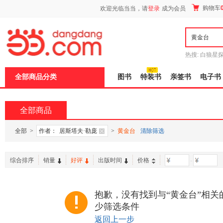
新
购物车
欢迎光临当当，请
登录
成为会员
窗
口
打
开
无
障
热搜:
白狼星
碍
师3
重建秦
说
全部商品分类
图书
特装书
亲签书
电子书
明
页
面,
按
全部商品
Ctrl
加
波
全部
>
作者：
居斯塔夫·勒庞
>
黄金台
清除筛选
浪
键
打
综合排序
销量
好评
出版时间
价格
-
开
导
盲
模
抱歉，没有找到与“黄金台”相关
式
少筛选条件
返回上一步