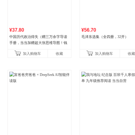
¥37.80
¥56.70
中国历代政治得失（赠三万余字导读
毛泽东选集（全四册，32开）
手册，当当加赠超大张思维导图！钱
穆经典名著，1977年原版授权，岳麓
加入购物车
收藏
加入购物车
收藏
书社最新修订！中学生