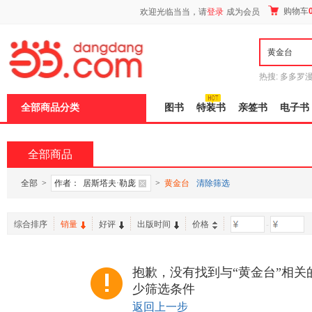
新
购物车
欢迎光临当当，请
登录
成为会员
窗
口
打
开
无
障
热搜:
多多罗
碍
传说
十日终
说
全部商品分类
图书
特装书
亲签书
电子书
明
页
面,
按
全部商品
Ctrl
加
波
全部
>
作者：
居斯塔夫·勒庞
>
黄金台
清除筛选
浪
键
打
综合排序
销量
好评
出版时间
价格
-
开
导
盲
模
抱歉，没有找到与“黄金台”相关
式
少筛选条件
返回上一步