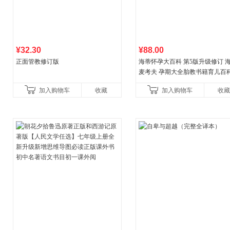
¥32.30
¥88.00
正面管教修订版
海蒂怀孕大百科 第5版升级修订 
麦考夫 孕期大全胎教书籍育儿百科
妈育婴母婴喂养怀孕胎教孕产孕
加入购物车
收藏
加入购物车
收藏
健养生百科读物当