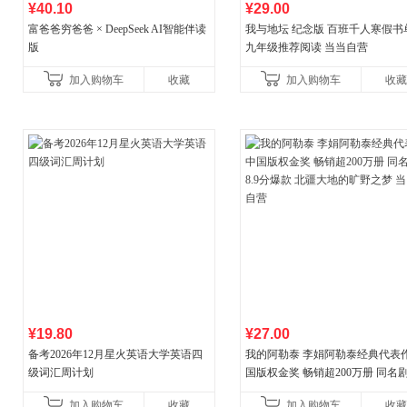
¥40.10
¥29.00
富爸爸穷爸爸 × DeepSeek AI智能伴读
我与地坛 纪念版 百班千人寒假书
版
九年级推荐阅读 当当自营
加入购物车
收藏
加入购物车
收藏
¥19.80
¥27.00
备考2026年12月星火英语大学英语四
我的阿勒泰 李娟阿勒泰经典代表作
级词汇周计划
国版权金奖 畅销超200万册 同名剧8
分爆款 北疆大地的旷野之梦 当当
加入购物车
收藏
加入购物车
收藏