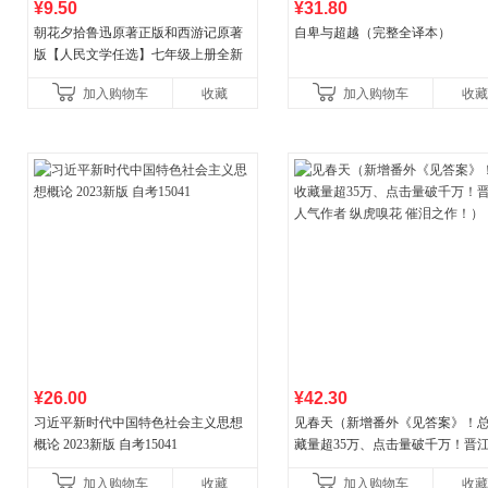
¥9.50
¥31.80
朝花夕拾鲁迅原著正版和西游记原著
自卑与超越（完整全译本）
版【人民文学任选】七年级上册全新
升级新增思维导图必读正版课外书初
加入购物车
收藏
加入购物车
收藏
中名著语文书目初一课外阅
¥26.00
¥42.30
习近平新时代中国特色社会主义思想
见春天（新增番外《见答案》！
概论 2023新版 自考15041
藏量超35万、点击量破千万！晋
气作者 纵虎嗅花 催泪之作！）
加入购物车
收藏
加入购物车
收藏