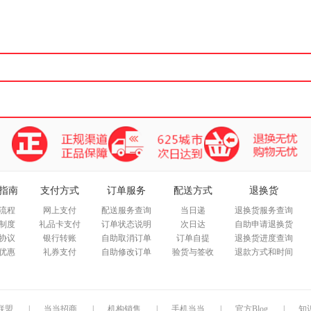
箱包皮
手表饰
运动户
汽车用
食品
手机通
数码影
电脑办
大家电
家用电
指南
支付方式
订单服务
配送方式
退换货
流程
网上支付
配送服务查询
当日递
退换货服务查询
制度
礼品卡支付
订单状态说明
次日达
自助申请退换货
协议
银行转账
自助取消订单
订单自提
退换货进度查询
优惠
礼券支付
自助修改订单
验货与签收
退款方式和时间
联盟
|
当当招商
|
机构销售
|
手机当当
|
官方Blog
|
知