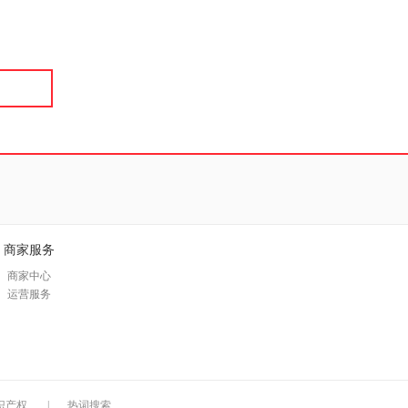
具
品
外
品
讯
音
公
器
商家服务
商家中心
运营服务
识产权
|
热词搜索