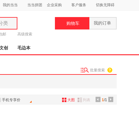
我的当当
当当拼团
企业采购
客户服务
切换无障碍
分类
我的订单
购物车
类
元包邮
高级搜索
文创
毛边本
批量搜索
妆
品
饰
手机专享价
大图
列表
1
/1
鞋
用
饰