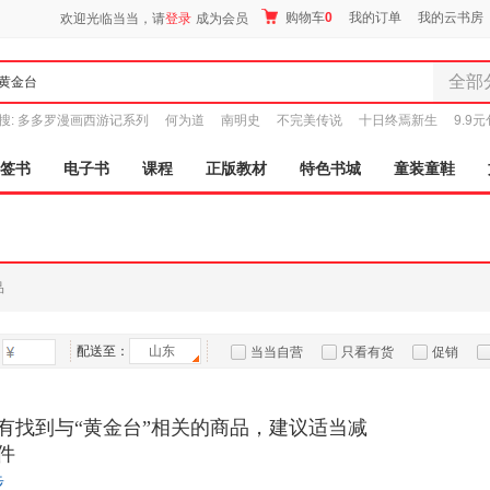
购物车
0
我的订单
我的云书房
欢迎光临当当，请
登录
成为会员
全部
全部分
搜:
多多罗漫画西游记系列
何为道
南明史
不完美传说
十日终焉新生
9.9
尾品汇
图书
签书
电子书
课程
正版教材
特色书城
童装童鞋
电子书
音像
影视
时尚美
品
母婴用
玩具
配送至：
山东
孕婴服
当当自营
只看有货
促销
童装童
特卖
预售
入驻商家
家居日
有找到与“黄金台”相关的商品，建议适当减
家具装
件
服装
步
鞋