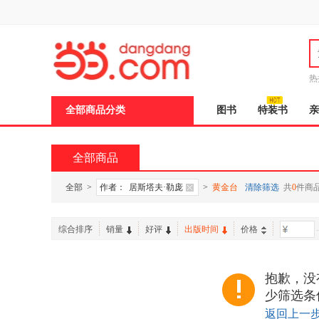
新
窗
口
打
开
无
障
热
碍
说
全部商品分类
图书
特装书
亲
明
页
面,
按
全部商品
Ctrl
加
波
全部
>
作者：
居斯塔夫·勒庞
>
黄金台
清除筛选
共
0
件商
浪
键
打
综合排序
销量
好评
出版时间
价格
-
开
导
盲
模
抱歉，没
式
少筛选条
返回上一