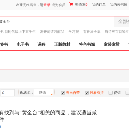
购物车
0
我的订单
我的云书房
欢迎光临当当，请
登录
成为会员
全部
全部分
搜:
新时代版上下五千年
离开前请叫醒我
学习观
有兽焉全集
唐诗三百首译注
尾品汇
图书
签书
电子书
课程
正版教材
特色书城
童装童鞋
电子书
音像
影视
时尚美
母婴用
玩具
配送至：
陕西
孕婴服
当当自营
只看有货
促销
童装童
特卖
预售
入驻商家
家居日
有找到与“黄金台”相关的商品，建议适当减
家具装
件
服装
步
鞋