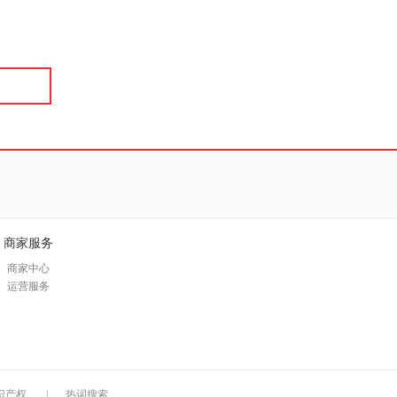
具
品
外
品
讯
音
公
器
商家服务
商家中心
运营服务
识产权
|
热词搜索