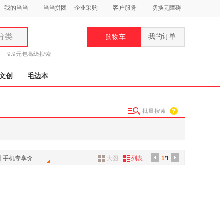
我的当当
当当拼团
企业采购
客户服务
切换无障碍
分类
我的订单
购物车
类
9.9元包
高级搜索
文创
毛边本
批量搜索
妆
品
饰
手机专享价
大图
列表
1
/1
鞋
用
饰