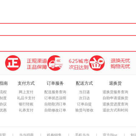
箱包皮
手表饰
运动户
汽车用
食品
手机通
数码影
电脑办
大家电
家用电
指南
支付方式
订单服务
配送方式
退换货
流程
网上支付
配送服务查询
当日递
退换货服务查询
制度
礼品卡支付
订单状态说明
次日达
自助申请退换货
协议
银行转账
自助取消订单
订单自提
退换货进度查询
优惠
礼券支付
自助修改订单
验货与签收
退款方式和时间
联盟
|
当当招商
|
机构销售
|
手机当当
|
官方Blog
|
知