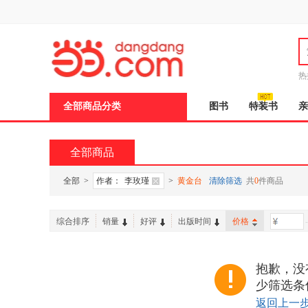
新
窗
口
打
开
无
障
热
碍
邮
说
全部商品分类
图书
特装书
亲
明
页
面,
按
全部商品
Ctrl
加
波
全部
>
作者：
李玫瑾
>
黄金台
清除筛选
共
0
件商品
浪
键
打
综合排序
销量
好评
出版时间
价格
-
开
导
盲
模
抱歉，没
式
少筛选条
返回上一