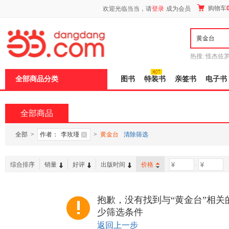
新
购物车
欢迎光临当当，请
登录
成为会员
窗
口
打
开
无
障
热搜:
怪杰佐
碍
谎
吾辈如神
说
全部商品分类
图书
特装书
亲签书
电子书
明
页
面,
按
全部商品
Ctrl
加
波
全部
>
作者：
李玫瑾
>
黄金台
清除筛选
浪
键
打
综合排序
销量
好评
出版时间
价格
-
开
导
盲
模
抱歉，没有找到与“黄金台”相关
式
少筛选条件
返回上一步