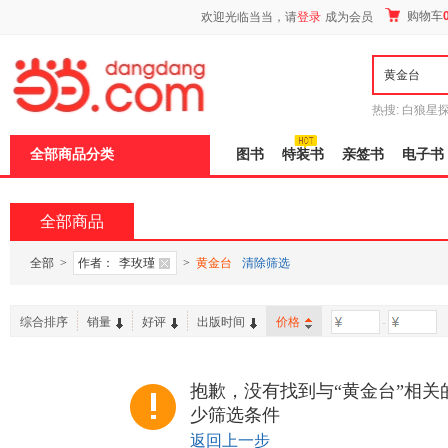
新
购物车
欢迎光临当当，请
登录
成为会员
窗
口
打
开
无
障
热搜:
白狼星
碍
师3
重建秦
说
全部商品分类
图书
特装书
亲签书
电子书
明
页
面,
按
全部商品
Ctrl
加
波
全部
>
作者：
李玫瑾
>
黄金台
清除筛选
浪
键
打
综合排序
销量
好评
出版时间
价格
-
开
导
盲
模
抱歉，没有找到与“黄金台”相关
式
少筛选条件
返回上一步