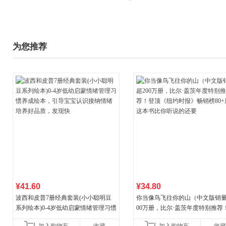
为您推荐
¥41.60
¥34.80
波西和皮普7册经典套装(小小聪明豆
你当像鸟飞往你的山（中文版销量
系列绘本)0-4岁低幼启蒙情绪管理习惯
00万册，比尔·盖茨年度特别推荐
养成绘本，引导宝宝认识接纳情绪培
顶《纽约时报》畅销榜80+周，这