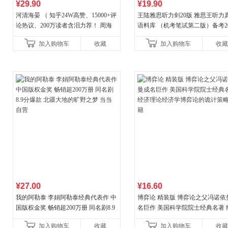
¥29.90
¥19.90
河清海晏 （ 知乎24W高赞、15000+评
王陆雅思听力剑20版 雅思王听力
论热议、200万读者含泪力荐！ 周海
语料库 （机考笔试第二版）备考20
晏，你去守护世间的海晏河清，我来
年新版领跑雅思听力IELTS听力
加入购物车
收藏
加入购物车
收藏
守护你！
新增在
¥27.00
¥16.60
我的阿勒泰 李娟阿勒泰经典代表作 中
博弈论 精装版 博弈论之父冯诺依
国版权金奖 畅销超200万册 同名剧8.9
名巨作 美国科学院院士经典名著 
分爆款 北疆大地的旷野之梦 当当自营
理论经济学博弈论的诡计策略书
加入购物车
收藏
加入购物车
收藏