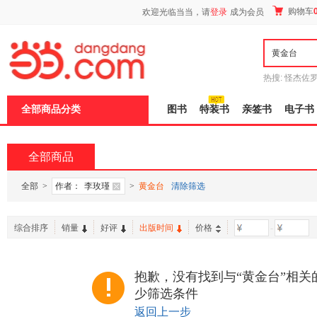
新
购物车
欢迎光临当当，请
登录
成为会员
窗
口
打
开
无
障
热搜:
怪杰佐
碍
谎
吾辈如神
说
全部商品分类
图书
特装书
亲签书
电子书
明
页
面,
按
全部商品
Ctrl
加
波
全部
>
作者：
李玫瑾
>
黄金台
清除筛选
浪
键
打
综合排序
销量
好评
出版时间
价格
-
开
导
盲
模
抱歉，没有找到与“黄金台”相关
式
少筛选条件
返回上一步