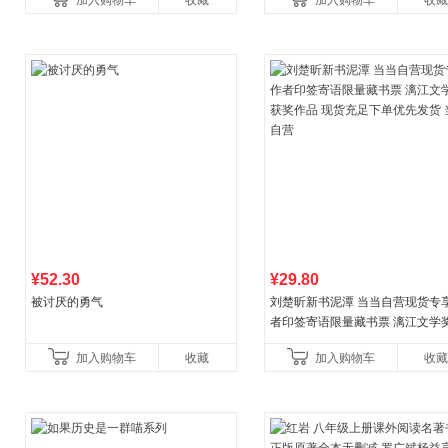
加入购物车
收藏
加入购物车
收藏
养好品质，发现快
比你听说的还要
¥52.30
¥29.80
被讨厌的勇气
刘楚昕新书泥潭 当当自营现货专
者印签寄语限量藏书票 漓江文学
奖作品 现货充足下单优先发货 当
加入购物车
收藏
加入购物车
收藏
营