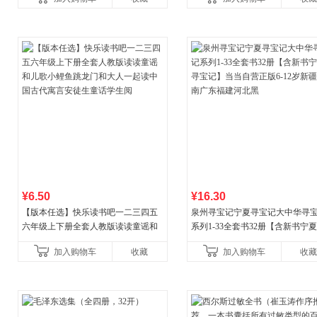
¥6.50
¥16.30
【版本任选】快乐读书吧一二三四五
泉州寻宝记宁夏寻宝记大中华寻
六年级上下册全套人教版读读童谣和
系列1-33全套书32册【含新书宁
儿歌小鲤鱼跳龙门和大人一起读中国
宝记】当当自营正版6-12岁新疆
加入购物车
收藏
加入购物车
收藏
古代寓言安徒生童话学生阅
广东福建河北黑