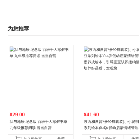
为您推荐
¥29.00
¥41.60
我与地坛 纪念版 百班千人寒假书单
波西和皮普7册经典套装(小小聪
九年级推荐阅读 当当自营
系列绘本)0-4岁低幼启蒙情绪管
养成绘本，引导宝宝认识接纳情