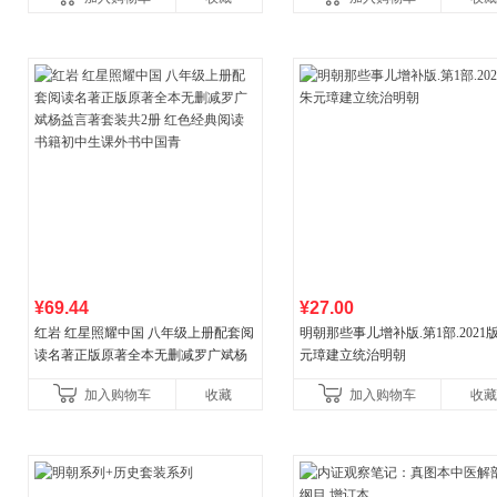
教辅资料
¥69.44
¥27.00
红岩 红星照耀中国 八年级上册配套阅
明朝那些事儿增补版.第1部.2021版
读名著正版原著全本无删减罗广斌杨
元璋建立统治明朝
益言著套装共2册 红色经典阅读书籍
加入购物车
收藏
加入购物车
收藏
初中生课外书中国青