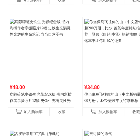
加入购物车
收藏
加入购物车
收藏
养好品质，发现快
¥48.00
¥34.80
病隙碎笔史铁生 光影纪念版 书内彩插
你当像鸟飞往你的山（中文版销量
作者亲摄照片12幅 史铁生充满灵性光
00万册，比尔·盖茨年度特别推荐
辉的生命笔记 当当自营图书
顶《纽约时报》畅销榜80+周，这
加入购物车
收藏
加入购物车
收藏
比你听说的还要