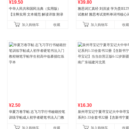
¥19.50
¥39.80
中华人民共和国民法典（实用版）
雅思词汇真经 刘洪波 学为贵IELT
【注释实用 文本规范 解读详致 附录
试教材 雅思考试资料单词书核心
丰富】团购电话:4001066666转6
书
加入购物车
收藏
加入购物车
收藏
¥2.50
¥16.30
华夏万卷字帖 志飞习字行书秘籍控笔
泉州寻宝记宁夏寻宝记大中华寻
训练字帖成人初学者硬笔书法入门教
系列1-33全套书32册【含新书宁
程钢笔字帖学生初高中临摹描红练字
宝记】当当自营正版6-12岁新疆
加入购物车
收藏
加入购物车
收藏