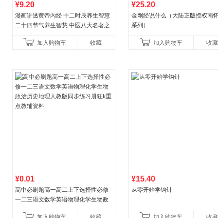
¥9.20
¥25.20
漫画讲透黄帝内经 十二时辰养生智慧
金刚经说什么（大陆正版授权南
二十四节气养生智慧 中医八大名著之
系列）
一养生图解 皇帝内经漫画版原版
加入购物车
收藏
加入购物车
收藏
¥0.01
¥15.40
高中必刷题高一高二上下选择性必修
从零开始学钩针
一二三语文数学英语物理化学生物政
治历史地理人教版同步练习册狂k重点
加入购物车
收藏
加入购物车
收藏