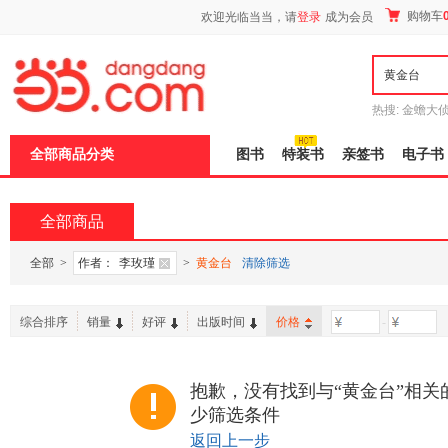
新
购物车
欢迎光临当当，请
登录
成为会员
窗
口
打
开
无
障
热搜:
金蟾大
碍
边带走
耶路
说
全部商品分类
图书
特装书
亲签书
电子书
明
页
面,
按
全部商品
Ctrl
加
波
全部
>
作者：
李玫瑾
>
黄金台
清除筛选
浪
键
打
综合排序
销量
好评
出版时间
价格
-
开
导
盲
模
抱歉，没有找到与“黄金台”相关
式
少筛选条件
返回上一步