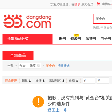
新
购物车
欢迎光临当当，请
登录
成为会员
窗
口
打
开
无
障
热搜:
中国文
碍
者从不说谎
说
全部商品分类
图书
特装书
亲签书
电子书
明
页
面,
按
全部商品
Ctrl
加
波
全部
>
作者：
陆霓
>
黄金台
清除筛选
浪
键
打
综合排序
销量
好评
出版时间
价格
-
开
导
盲
模
抱歉，没有找到与“黄金台”相关
式
少筛选条件
返回上一步