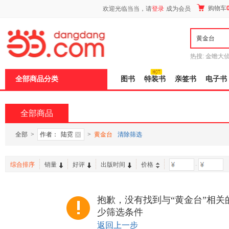
新
购物车
欢迎光临当当，请
登录
成为会员
窗
口
打
开
无
障
热搜:
金蟾大
碍
边带走
耶路
说
全部商品分类
图书
特装书
亲签书
电子书
明
页
面,
按
全部商品
Ctrl
加
波
全部
>
作者：
陆霓
>
黄金台
清除筛选
浪
键
打
综合排序
销量
好评
出版时间
价格
-
开
导
盲
模
抱歉，没有找到与“黄金台”相关
式
少筛选条件
返回上一步