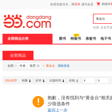
新
购物车
欢迎光临当当，请
登录
成为会员
窗
口
打
开
无
障
热搜:
多多罗
碍
传说
十日终
说
全部商品分类
图书
特装书
亲签书
电子书
明
页
面,
按
全部商品
Ctrl
加
波
全部
>
作者：
陆霓
>
黄金台
清除筛选
浪
键
打
综合排序
销量
好评
出版时间
价格
-
开
导
盲
模
抱歉，没有找到与“黄金台”相关
式
少筛选条件
返回上一步