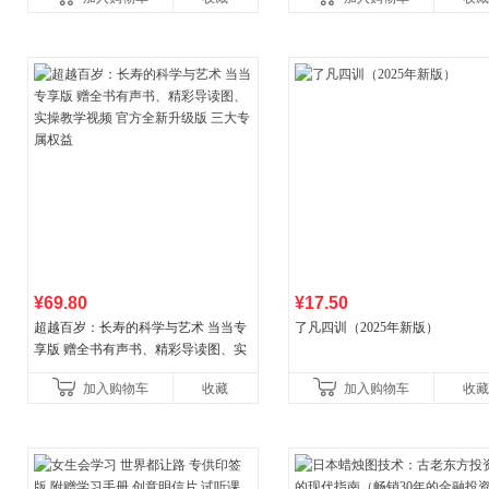
讲透西方思想史，哲学知
¥69.80
¥17.50
超越百岁：长寿的科学与艺术 当当专
了凡四训（2025年新版）
享版 赠全书有声书、精彩导读图、实
操教学视频 官方全新升级版 三大专属
加入购物车
收藏
加入购物车
收藏
权益