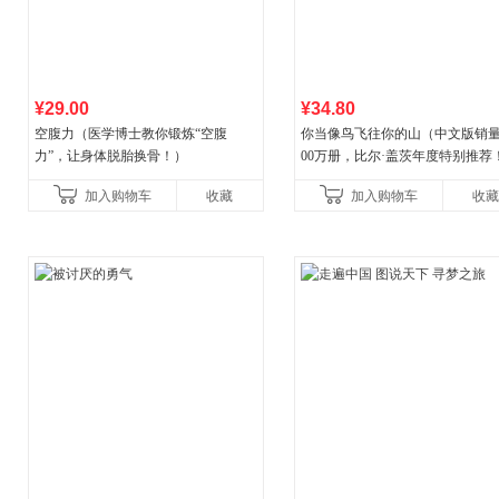
¥29.00
¥34.80
空腹力（医学博士教你锻炼“空腹
你当像鸟飞往你的山（中文版销量
力”，让身体脱胎换骨！）
00万册，比尔·盖茨年度特别推荐
顶《纽约时报》畅销榜80+周，这
加入购物车
收藏
加入购物车
收藏
比你听说的还要