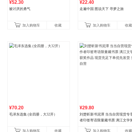
¥52.30
¥22.40
被讨厌的勇气
走遍中国 图说天下 寻梦之旅
加入购物车
收藏
加入购物车
收藏
¥70.20
¥29.80
毛泽东选集 (全四册，大32开）
刘楚昕新书泥潭 当当自营现货专
者印签寄语限量藏书票 漓江文学
奖作品 现货充足下单优先发货 当
加入购物车
收藏
加入购物车
收藏