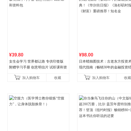
¥39.80
¥98.00
女生会学习 世界都让路 专供印签版
日本蜡烛图技术：古老东方投资
附赠学习手册 创意明信片 试听课和资
现代指南（畅销30年的金融投资
料包
典！《华尔街日报》《洛杉矶时
加入购物车
收藏
加入购物车
收藏
《财富》重磅推荐！知名金