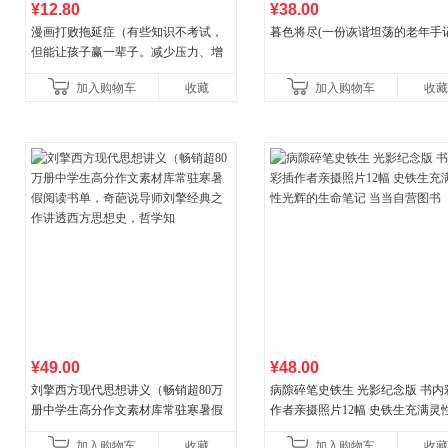
¥12.80
¥38.00
漫画打败拖延症（有些知识不考试，
暮色将尽(一份诙谐坦荡的老年手记
但能让孩子赢一辈子。减少压力、增
强自信、把握机遇、培养自律，结
加入购物车
收藏
加入购物车
收藏
合“小行动”触发大脑行动开
¥49.00
¥48.00
刘擎西方现代思想讲义（畅销超80万
病隙碎笔史铁生 光影纪念版 书内
册中学生高分作文素材库常驻寒暑假
作者亲摄照片12幅 史铁生充满灵
阅读书单，奇葩说导师刘擎经典之作
辉的生命笔记 当当自营图书
加入购物车
收藏
加入购物车
收藏