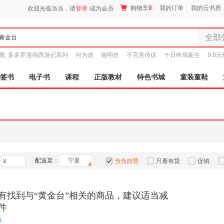
购物车
0
我的订单
我的云书房
欢迎光临当当，请
登录
成为会员
全部
全部分
搜:
多多罗漫画西游记系列
何为道
南明史
不完美传说
十日终焉新生
9.9
尾品汇
图书
签书
电子书
课程
正版教材
特色书城
童装童鞋
电子书
音像
影视
时尚美
母婴用
玩具
配送至：
宁夏
孕婴服
当当自营
只看有货
促销
童装童
特卖
预售
入驻商家
家居日
有找到与“黄金台”相关的商品，建议适当减
家具装
件
服装
步
鞋