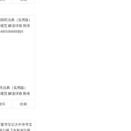
民法典（实用版）
规范 解读详致 附录
01066666转6
物车
收藏