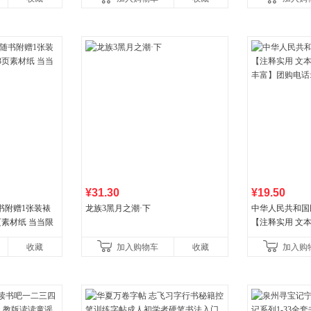
¥31.30
¥19.50
书附赠1张装裱
龙族3黑月之潮·下
中华人民共和国
页素材纸 当当限
【注释实用 文本
丰富】团购电话:40
收藏
加入购物车
收藏
加入购