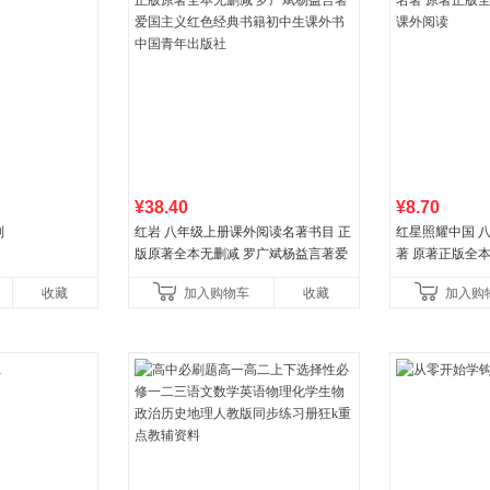
¥38.40
¥8.70
列
红岩 八年级上册课外阅读名著书目 正
红星照耀中国 
版原著全本无删减 罗广斌杨益言著爱
著 原著正版全
国主义红色经典书籍初中生课外书中
外阅读
收藏
加入购物车
收藏
加入购
国青年出版社