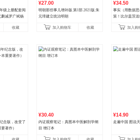
¥27.00
¥34.50
八年级上册配套阅
明朝那些事儿增补版.第1部.2021版.朱
事实（用数据思
无删减罗广斌杨
元璋建立统治明朝
策！比尔盖茨送
色经典阅读书籍
礼物！比尔盖茨
收藏
加入购物车
收藏
加入购
书！）读客经管
¥30.40
¥14.90
年纪念版，改变了
内证观察笔记：真图本中医解剖学纲
走遍中国 图说天
重要著作）
目 增订本
收藏
加入购物车
收藏
加入购