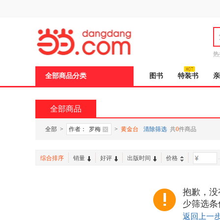
新
窗
口
打
开
无
障
热
碍
说
全部商品分类
图书
特装书
亲
明
页
面,
按
全部商品
Ctrl
加
波
全部
>
作者：
罗梅
>
黄金台
清除筛选
共
0
件商品
浪
键
打
综合排序
销量
好评
出版时间
价格
-
开
导
盲
模
抱歉，没
式
少筛选条
返回上一