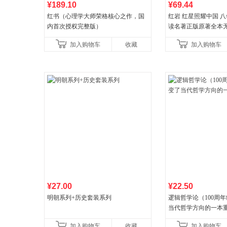
¥189.10
¥69.44
红书（心理学大师荣格核心之作，国
红岩 红星照耀中国 
内首次授权完整版）
读名著正版原著全本
益言著套装共2册 红
加入购物车
收藏
加入购物车
初中生课外书中国青
¥27.00
¥22.50
明朝系列+历史套装系列
逻辑哲学论（100周
当代哲学方向的一本
加入购物车
收藏
加入购物车