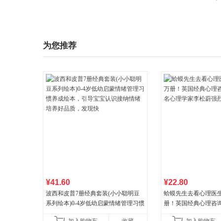
为您推荐
¥41.60
¥22.80
波西和皮普7册经典套装(小小聪明豆
蛤蟆先生去看心理医生
系列绘本)0-4岁低幼启蒙情绪管理习惯
册！英国经典心理咨
养成绘本，引导宝宝认识接纳情绪培
心理学家李松蔚强烈