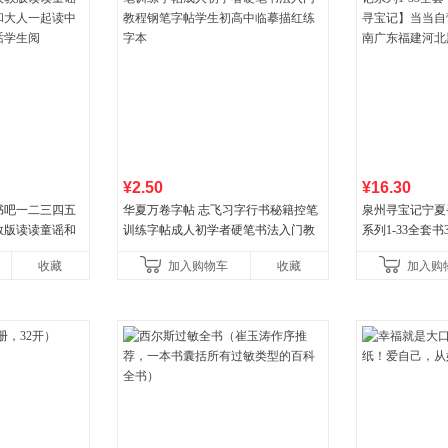
¥2.50
¥16.30
书吧一二三四五
华夏万卷字帖 志飞习字行书秘籍控笔
泉州寻宝记宁夏
教版读读童谣和
训练字帖成人初学者硬笔书法入门教
系列1-33全套
大人一起读中国
程钢笔字帖学生初高中临摹描红练字
宝记】当当自营正
收藏
加入购物车
收藏
加入购
学生阅
本
广东福建河北黑