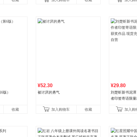
收藏
加入购物车
收藏
加入购
比你听说的还要
¥52.30
¥29.80
6版）
被讨厌的勇气
刘楚昕新书泥潭
者印签寄语限量
奖作品 现货充
收藏
加入购物车
收藏
加入购
营