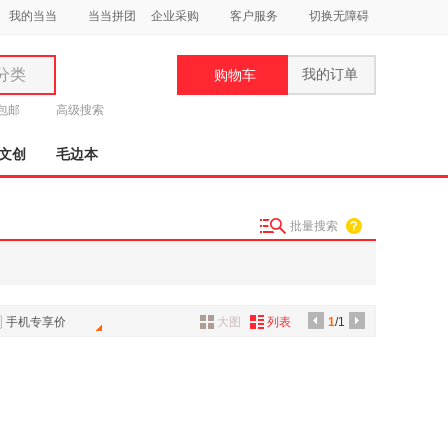
我的当当
当当拼团
企业采购
客户服务
切换无障碍
分类
我的订单
购物车
类
元包邮
高级搜索
文创
毛边本
批量搜索
妆
品
饰
手机专享价
大图
列表
1
/1
鞋
用
饰