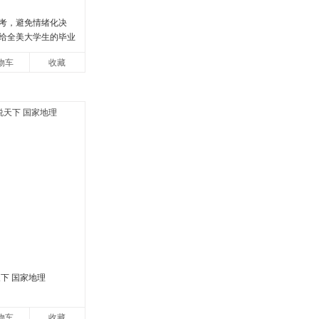
考，避免情绪化决
给全美大学生的毕业
逢人就推荐的热门大
物车
收藏
文库
下 国家地理
物车
收藏