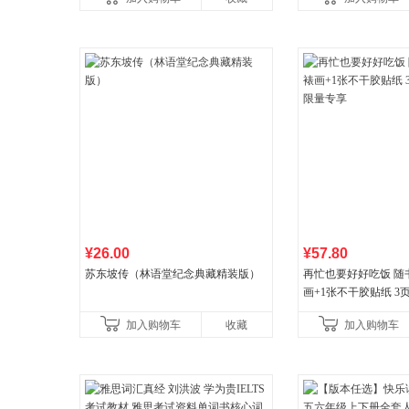
¥26.00
¥57.80
苏东坡传（林语堂纪念典藏精装版）
再忙也要好好吃饭 随
画+1张不干胶贴纸 3
量专享
加入购物车
收藏
加入购物车