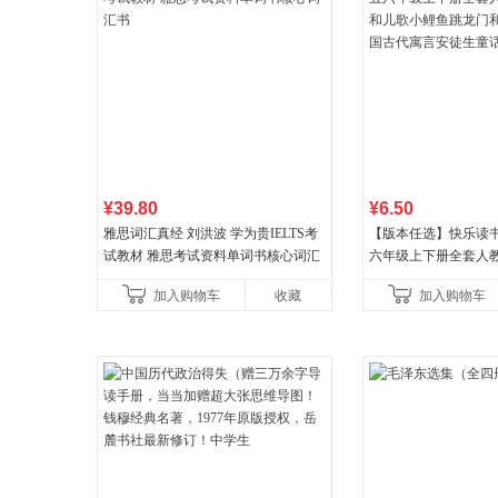
¥39.80
¥6.50
雅思词汇真经 刘洪波 学为贵IELTS考
【版本任选】快乐读
试教材 雅思考试资料单词书核心词汇
六年级上下册全套人
书
儿歌小鲤鱼跳龙门和
加入购物车
收藏
加入购物车
古代寓言安徒生童话