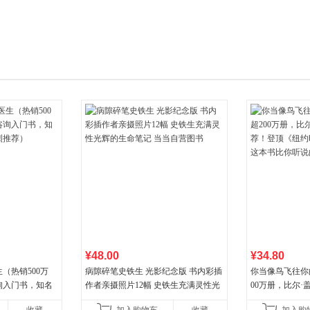
箱包皮
手表饰
运动户
汽车用
食品
手机通
数码影
电脑办
大家电
家用电
¥48.00
¥34.80
（热销500万
病隙碎笔史铁生 光影纪念版 书内彩插
你当像鸟飞往你
询入门书，知名
作者亲摄照片12幅 史铁生充满灵性光
00万册，比尔
推荐）
辉的生命笔记 当当自营图书
顶《纽约时报》