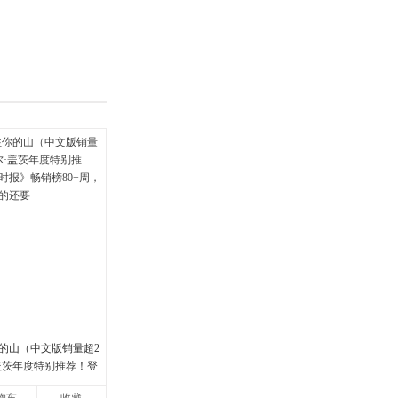
具
品
外
品
讯
音
公
器
的山（中文版销量超2
·盖茨年度特别推荐！登
畅销榜80+周，这本书