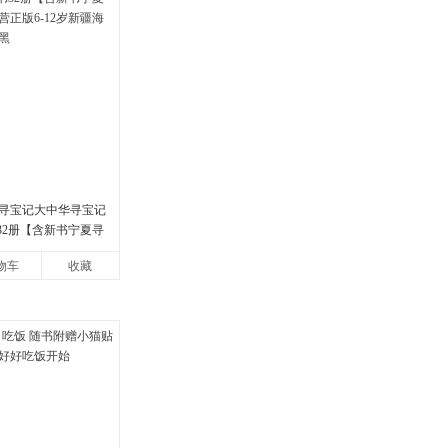
寻宝记大中华寻宝记
书32册【含新书宁夏寻
版6-12岁新疆海南
物车
收藏