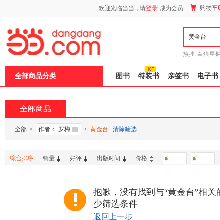
新
购物车
欢迎光临当当，请
登录
成为会员
窗
口
打
开
无
障
热搜:
白狼星
碍
师3
重建秦
说
全部商品分类
图书
特装书
亲签书
电子书
明
页
面,
按
全部商品
Ctrl
加
波
全部
>
作者：
罗梅
>
黄金台
清除筛选
浪
键
打
综合排序
销量
好评
出版时间
价格
-
开
导
盲
模
抱歉，没有找到与“黄金台”相关
式
少筛选条件
返回上一步