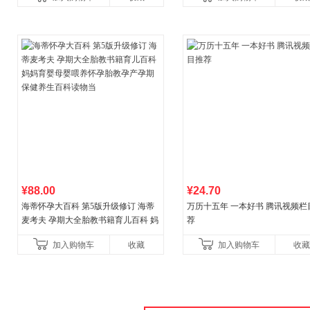
育女孩发育叛逆期
¥88.00
¥24.70
海蒂怀孕大百科 第5版升级修订 海蒂
万历十五年 一本好书 腾讯视频栏
麦考夫 孕期大全胎教书籍育儿百科 妈
荐
妈育婴母婴喂养怀孕胎教孕产孕期保
加入购物车
收藏
加入购物车
收藏
健养生百科读物当