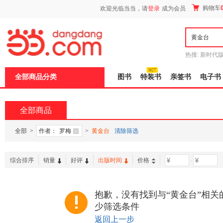
新
购物车
欢迎光临当当，请
登录
成为会员
窗
口
打
开
无
障
热搜:
新时代
碍
有兽焉全集
说
全部商品分类
图书
特装书
亲签书
电子书
明
页
面,
按
全部商品
Ctrl
加
波
全部
>
作者：
罗梅
>
黄金台
清除筛选
浪
键
打
综合排序
销量
好评
出版时间
价格
-
开
导
盲
模
抱歉，没有找到与“黄金台”相关
式
少筛选条件
返回上一步