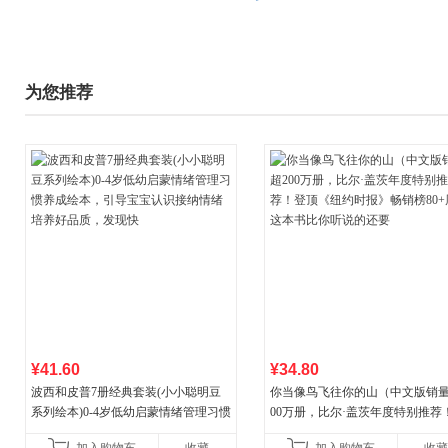
为您推荐
¥41.60
¥34.80
波西和皮普7册经典套装(小小聪明豆
你当像鸟飞往你的山（中文版销量
系列绘本)0-4岁低幼启蒙情绪管理习惯
00万册，比尔·盖茨年度特别推荐
养成绘本，引导宝宝认识接纳情绪培
顶《纽约时报》畅销榜80+周，这