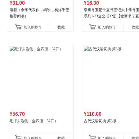
¥31.00
¥16.30
活着（余华代表作，精装，易烊千玺
泉州寻宝记宁夏寻宝记大中华寻
推荐阅读）
系列1-33全套书32册【含新书宁
宝记】当当自营正版6-12岁新疆
加入购物车
收藏
加入购物车
收藏
广东福建河北黑
¥56.70
¥110.00
毛泽东选集（全四册，32开）
古代汉语词典 第3版
加入购物车
收藏
加入购物车
收藏