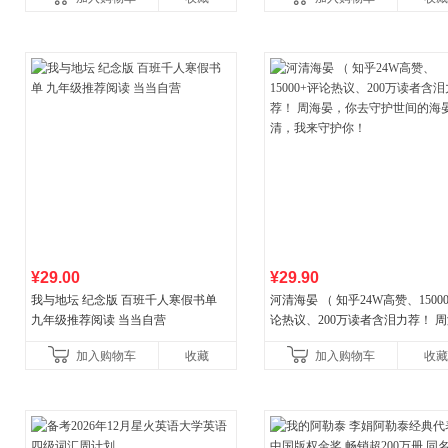
¥29.00
¥29.90
我与地坛 纪念版 百班千人寒假书单
河清海晏 （ 知乎24W高赞、1500
九年级推荐阅读 当当自营
论热议、200万读者含泪力荐！ 
晏，你去守护世间的海晏河清，
加入购物车
收藏
加入购物车
收藏
守护你！