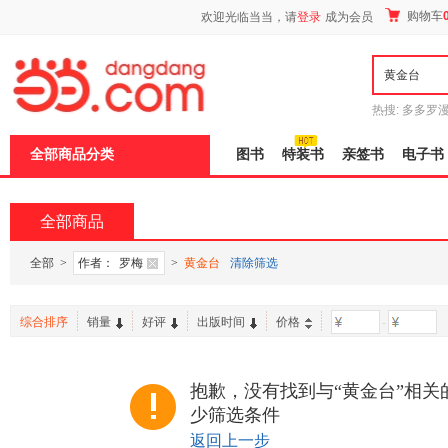
新
购物车
欢迎光临当当，请
登录
成为会员
窗
口
打
开
无
障
热搜:
多多罗
碍
传说
十日终
说
全部商品分类
图书
特装书
亲签书
电子书
明
页
面,
按
全部商品
Ctrl
加
波
全部
>
作者：
罗梅
>
黄金台
清除筛选
浪
键
打
综合排序
销量
好评
出版时间
价格
-
开
导
盲
模
抱歉，没有找到与“黄金台”相关
式
少筛选条件
返回上一步