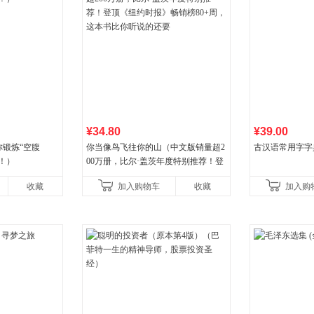
¥34.80
¥39.00
锻炼“空腹
你当像鸟飞往你的山（中文版销量超2
古汉语常用字字
！）
00万册，比尔·盖茨年度特别推荐！登
顶《纽约时报》畅销榜80+周，这本书
收藏
加入购物车
收藏
加入购
比你听说的还要