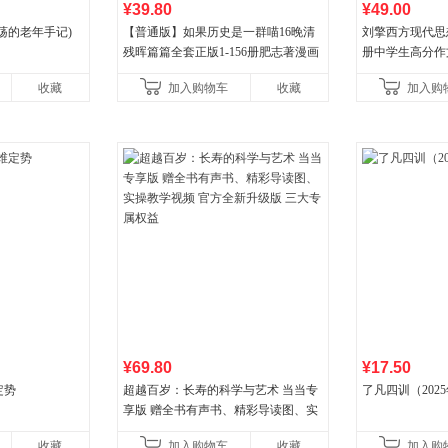
¥39.80
¥49.00
荡的老年手记)
【普通版】如果历史是一群喵16晚清
刘擎西方现代思
残晖篇篇全套正版1-156册肥志著漫画
册中学生高分作
8周年纪念版套装3册小学生课外阅读
阅读书单，奇葩
收藏
加入购物车
收藏
加入购
儿童西游喵知识
讲透西方思想史
¥69.80
¥17.50
定势
超越百岁：长寿的科学与艺术 当当专
了凡四训（202
享版 赠全书有声书、精彩导读图、实
操教学视频 官方全新升级版 三大专属
收藏
加入购物车
收藏
加入购