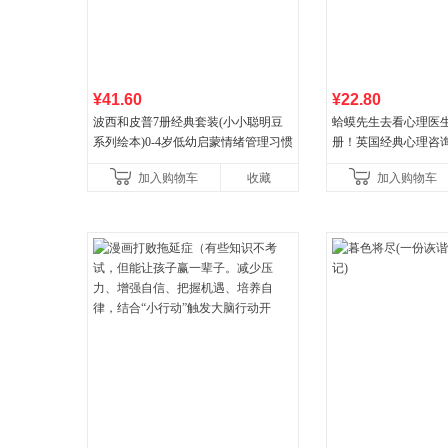
¥41.60
¥22.80
波西和皮普7册经典套装(小小聪明豆
蛤蟆先生去看心理医生
系列绘本)0-4岁低幼启蒙情绪管理习惯
册！英国经典心理咨
养成绘本，引导宝宝认识接纳情绪培
心理学家李松蔚强烈
加入购物车
收藏
加入购物车
养好品质，发现快