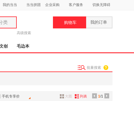
我的当当
当当拼团
企业采购
客户服务
切换无障碍
分类
我的订单
购物车
类
高级搜索
文创
毛边本
批量搜索
妆
品
饰
手机专享价
大图
列表
1
/1
鞋
用
饰