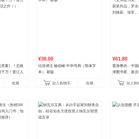
¥36.00
¥61.80
见答案》！总收
论语译注 杨伯峻 中华书局（简体字
置身事内：中国
破千万！晋江人
本） 新版
津图书奖、新京
泪之作！）
作品，罗永浩、
收藏
加入购物车
收藏
加入购
菘、张军、周黎