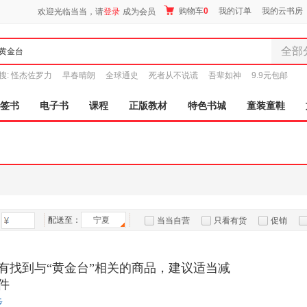
购物车
0
我的订单
我的云书房
欢迎光临当当，请
登录
成为会员
全部
全部分
搜:
怪杰佐罗力
早春晴朗
全球通史
死者从不说谎
吾辈如神
9.9元包邮
尾品汇
图书
签书
电子书
课程
正版教材
特色书城
童装童鞋
电子书
音像
影视
时尚美
母婴用
玩具
配送至：
宁夏
孕婴服
当当自营
只看有货
促销
童装童
特卖
预售
入驻商家
家居日
有找到与“黄金台”相关的商品，建议适当减
家具装
件
服装
步
鞋