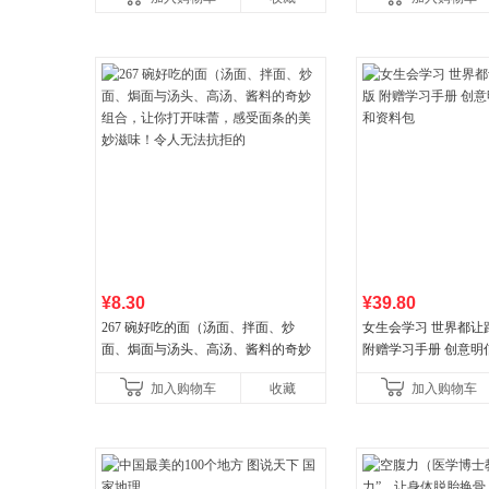
¥8.30
¥39.80
267 碗好吃的面（汤面、拌面、炒
女生会学习 世界都让
面、焗面与汤头、高汤、酱料的奇妙
附赠学习手册 创意明
组合，让你打开味蕾，感受面条的美
料包
加入购物车
收藏
加入购物车
妙滋味！令人无法抗拒的