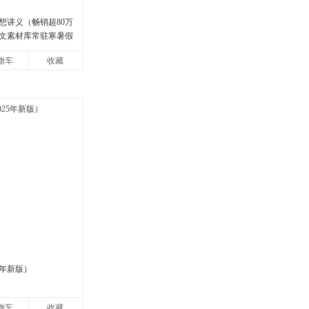
想讲义（畅销超80万
文素材库常驻寒暑假
说导师刘擎经典之作
物车
收藏
，哲学知
5年新版）
物车
收藏