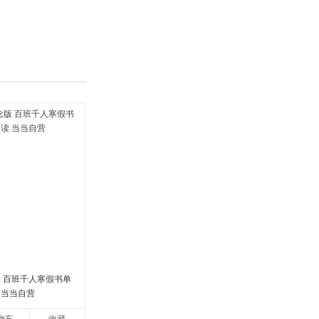
具
品
外
品
讯
音
公
器
版 百班千人寒假书单
 当当自营