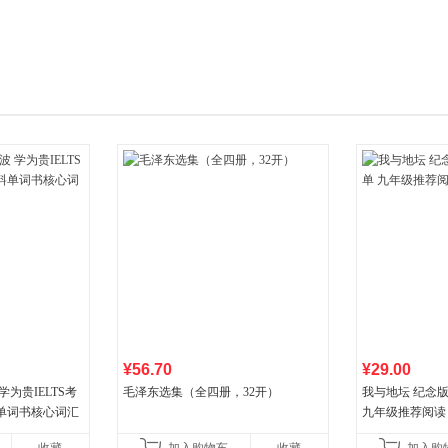
箱包皮
手表饰
运动户
汽车用
食品
手机通
数码影
电脑办
大家电
家用电
¥56.70
¥29.00
为贵IELTS考
毛泽东选集（全四册，32开）
我与地坛 纪念
单词书核心词汇
九年级推荐阅读