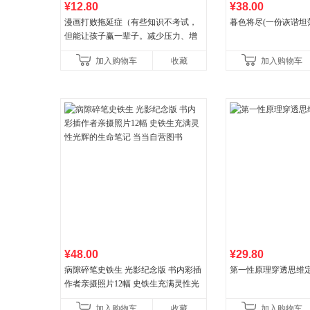
¥12.80
¥38.00
漫画打败拖延症（有些知识不考试，
暮色将尽(一份诙谐坦
但能让孩子赢一辈子。减少压力、增
强自信、把握机遇、培养自律，结
加入购物车
收藏
加入购物车
合“小行动”触发大脑行动开
¥48.00
¥29.80
病隙碎笔史铁生 光影纪念版 书内彩插
第一性原理穿透思维
作者亲摄照片12幅 史铁生充满灵性光
辉的生命笔记 当当自营图书
加入购物车
收藏
加入购物车