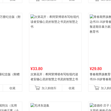
¥33.80
¥29.80
册纪念版（附赠
次第花开：希阿荣博堪布写给现代读
青春期男孩教育
者安顿心灵的智慧之书灵的智慧之书
书10-18岁青
逆期非暴力家庭
收藏
加入购物车
收藏
加入购
育书