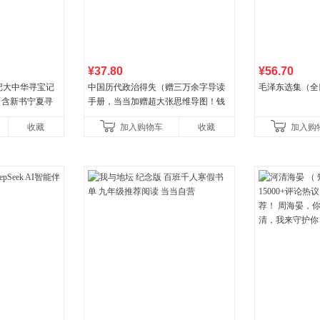
¥37.80
¥56.70
记大中华寻宝记
中国历代政治得失（赠三万余字导读
毛泽东选集（全
册【含新书宁夏寻
手册，当当加赠超大张思维导图！钱
-12岁新疆海南
穆经典名著，1977年原版授权，岳麓
收藏
加入购物车
收藏
加入购
书社最新修订！中学生