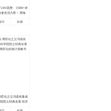
24W高赞、15000+评
读者含泪力荐！ 周海
间的海晏河清，我来
物车
收藏
 博弈论之父冯诺依曼成
学院院士经典名著 经济
论的诡计策略书籍
物车
收藏