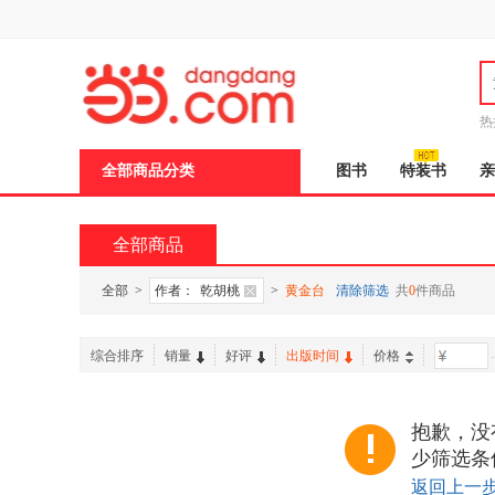
新
窗
口
打
开
无
障
热
碍
说
全部商品分类
图书
特装书
亲
明
页
面,
按
全部商品
Ctrl
加
波
全部
>
作者：
乾胡桃
>
黄金台
清除筛选
共
0
件商品
浪
键
打
综合排序
销量
好评
出版时间
价格
-
开
导
盲
模
抱歉，没
式
少筛选条
返回上一