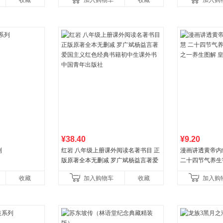
收藏
加入购物车
收藏
加入购
¥38.40
¥9.20
列
红岩 八年级上册课外阅读名著书目 正
漫画讲透黄帝内
版原著全本无删减 罗广斌杨益言著爱
二十四节气养生
国主义红色经典书籍初中生课外书中
一养生图解 皇
收藏
加入购物车
收藏
加入购
国青年出版社