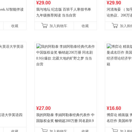
¥29.00
¥29.90
eek AI智能伴读
我与地坛 纪念版 百班千人寒假书单
河清海晏 （ 知乎
九年级推荐阅读 当当自营
论热议、200万
晏，你去守护世
收藏
加入购物车
收藏
加入购
守护你！
¥27.00
¥16.60
火英语大学英语四
我的阿勒泰 李娟阿勒泰经典代表作 中
博弈论 精装版
国版权金奖 畅销超200万册 同名剧8.9
名巨作 美国科
分爆款 北疆大地的旷野之梦 当当自营
理论经济学博弈
收藏
加入购物车
收藏
加入购