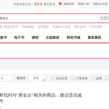
购物车
0
我的订单
我的云书房
欢迎光临当当，请
登录
成为会员
全部
全部分
搜:
怪杰佐罗力
早春晴朗
全球通史
死者从不说谎
吾辈如神
9.9元包邮
尾品汇
图书
签书
电子书
课程
正版教材
特色书城
童装童鞋
电子书
音像
影视
时尚美
母婴用
玩具
配送至：
贵州
孕婴服
当当自营
只看有货
促销
童装童
特卖
预售
入驻商家
家居日
有找到与“黄金台”相关的商品，建议适当减
家具装
件
服装
步
鞋