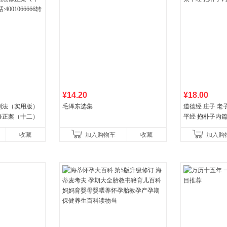
¥14.20
¥18.00
国刑法（实用版）
毛泽东选集
道德经 庄子 老
修正案（十二）
平经 抱朴子内
066666转6
收藏
加入购物车
收藏
加入购