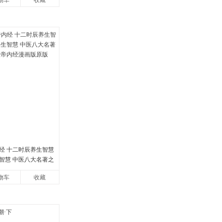
物车
收藏
经 十二时辰养生智慧
智慧 中医八大名著之
帝内经漫画版原版
物车
收藏