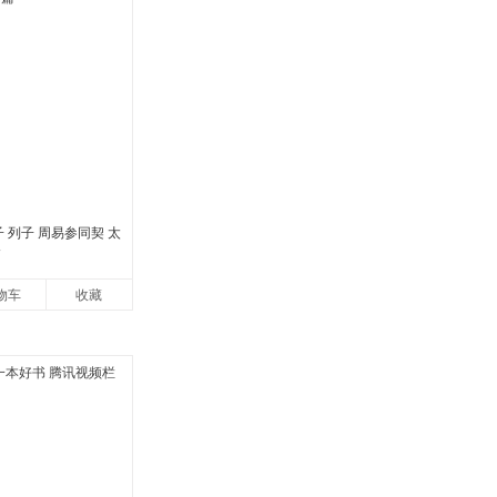
子 列子 周易参同契 太
篇
物车
收藏