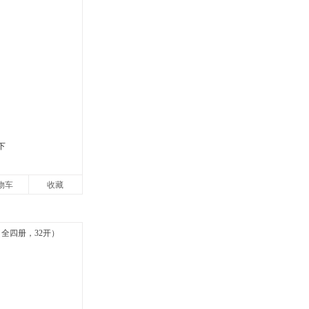
下
物车
收藏