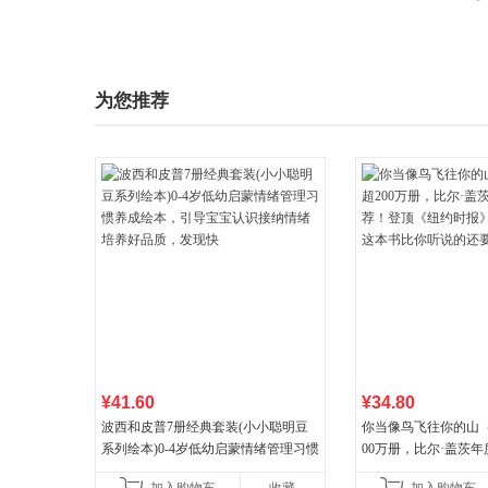
为您推荐
¥41.60
¥34.80
波西和皮普7册经典套装(小小聪明豆
你当像鸟飞往你的山
系列绘本)0-4岁低幼启蒙情绪管理习惯
00万册，比尔·盖茨
养成绘本，引导宝宝认识接纳情绪培
顶《纽约时报》畅销榜