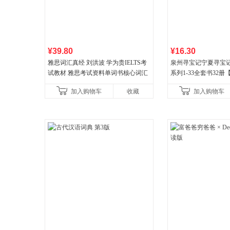
¥39.80
¥16.30
雅思词汇真经 刘洪波 学为贵IELTS考
泉州寻宝记宁夏寻宝
试教材 雅思考试资料单词书核心词汇
系列1-33全套书32
书
宝记】当当自营正版6
加入购物车
收藏
加入购物车
广东福建河北黑