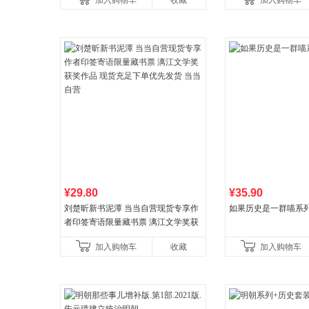
加入购物车
收藏
加入购物车
养好品质，发现快
比你听说的还要
¥29.80
¥35.90
刘楚昕新书泥潭 当当自营现货专享作
如果历史是一群喵系
者印签寄语限量藏书票 漓江文学奖获
奖作品 现货充足下单优先发货 当当自
加入购物车
收藏
加入购物车
营