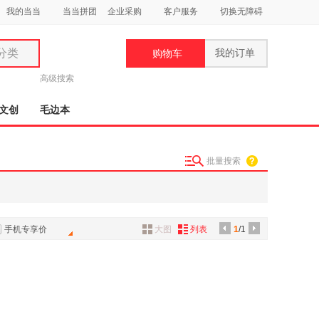
我的当当
当当拼团
企业采购
客户服务
切换无障碍
分类
我的订单
购物车
类
高级搜索
文创
毛边本
批量搜索
妆
品
饰
手机专享价
大图
列表
1
/1
鞋
用
饰