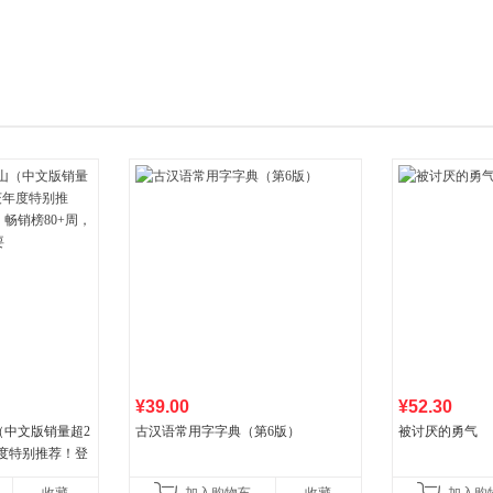
箱包皮
手表饰
运动户
汽车用
食品
手机通
数码影
电脑办
大家电
家用电
¥39.00
¥52.30
（中文版销量超2
古汉语常用字字典（第6版）
被讨厌的勇气
年度特别推荐！登
80+周，这本书