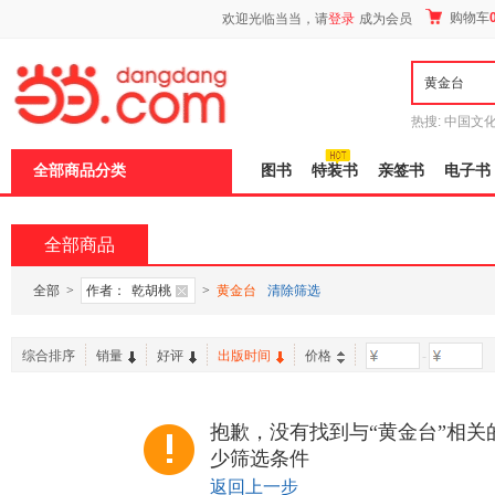
新
购物车
欢迎光临当当，请
登录
成为会员
窗
口
打
开
无
障
热搜:
中国文
碍
者从不说谎
说
全部商品分类
图书
特装书
亲签书
电子书
明
页
面,
按
全部商品
Ctrl
加
波
全部
>
作者：
乾胡桃
>
黄金台
清除筛选
浪
键
打
综合排序
销量
好评
出版时间
价格
-
开
导
盲
模
抱歉，没有找到与“黄金台”相关
式
少筛选条件
返回上一步