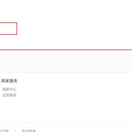
具
品
外
品
讯
音
公
器
商家服务
商家中心
运营服务
识产权
|
热词搜索