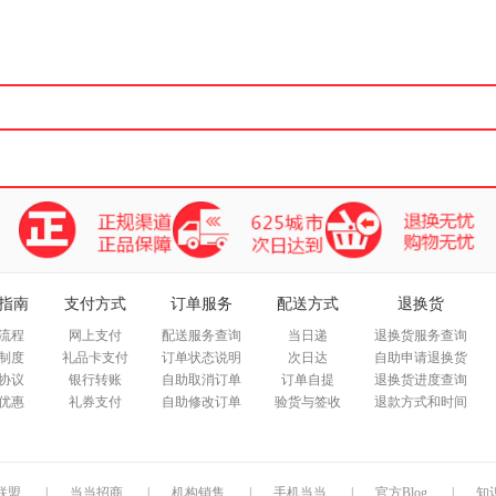
箱包皮
手表饰
运动户
汽车用
食品
手机通
数码影
电脑办
大家电
家用电
指南
支付方式
订单服务
配送方式
退换货
流程
网上支付
配送服务查询
当日递
退换货服务查询
制度
礼品卡支付
订单状态说明
次日达
自助申请退换货
协议
银行转账
自助取消订单
订单自提
退换货进度查询
优惠
礼券支付
自助修改订单
验货与签收
退款方式和时间
联盟
|
当当招商
|
机构销售
|
手机当当
|
官方Blog
|
知