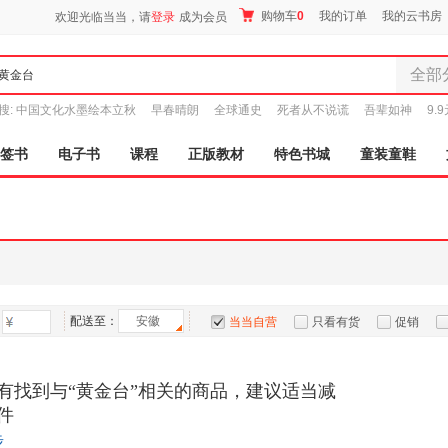
购物车
0
我的订单
我的云书房
欢迎光临当当，请
登录
成为会员
全部
全部分
搜:
中国文化水墨绘本立秋
早春晴朗
全球通史
死者从不说谎
吾辈如神
9.
尾品汇
图书
签书
电子书
课程
正版教材
特色书城
童装童鞋
电子书
音像
影视
时尚美
母婴用
玩具
配送至：
安徽
孕婴服
当当自营
只看有货
促销
童装童
特卖
预售
入驻商家
家居日
有找到与“黄金台”相关的商品，建议适当减
家具装
件
服装
步
鞋