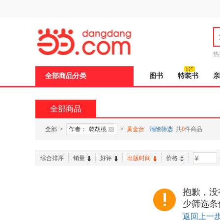
新
窗
口
打
开
无
障
热
碍
说
全部商品分类
图书
特装书
亲
明
页
面,
按
全部商品
Ctrl
加
波
全部
>
作者：
乾胡桃
>
黄金台
清除筛选
共
0
件商品
浪
键
打
综合排序
销量
好评
出版时间
价格
-
开
导
盲
模
抱歉，没
式
少筛选条
返回上一