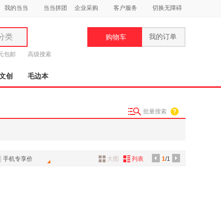
我的当当
当当拼团
企业采购
客户服务
切换无障碍
分类
我的订单
购物车
类
9元包邮
高级搜索
文创
毛边本
批量搜索
妆
品
饰
手机专享价
大图
列表
1
/1
鞋
用
饰