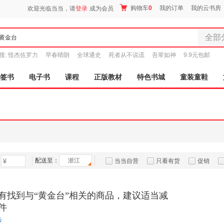
购物车
0
我的订单
我的云书房
欢迎光临当当，请
登录
成为会员
全部
全部分
搜:
怪杰佐罗力
早春晴朗
全球通史
死者从不说谎
吾辈如神
9.9元包邮
尾品汇
图书
签书
电子书
课程
正版教材
特色书城
童装童鞋
电子书
音像
影视
时尚美
母婴用
玩具
配送至：
浙江
孕婴服
当当自营
只看有货
促销
童装童
特卖
预售
入驻商家
家居日
有找到与“黄金台”相关的商品，建议适当减
家具装
件
服装
步
鞋