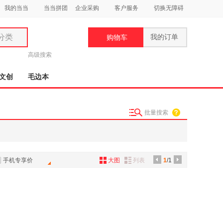
我的当当
当当拼团
企业采购
客户服务
切换无障碍
分类
我的订单
购物车
类
高级搜索
文创
毛边本
批量搜索
妆
品
饰
手机专享价
大图
列表
1
/1
鞋
用
饰