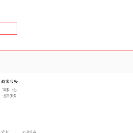
具
品
外
品
讯
音
公
器
商家服务
商家中心
运营服务
识产权
|
热词搜索