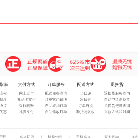
箱包皮
手表饰
运动户
汽车用
食品
手机通
数码影
电脑办
大家电
家用电
指南
支付方式
订单服务
配送方式
退换货
流程
网上支付
配送服务查询
当日递
退换货服务查询
制度
礼品卡支付
订单状态说明
次日达
自助申请退换货
协议
银行转账
自助取消订单
订单自提
退换货进度查询
优惠
礼券支付
自助修改订单
验货与签收
退款方式和时间
联盟
|
当当招商
|
机构销售
|
手机当当
|
官方Blog
|
知