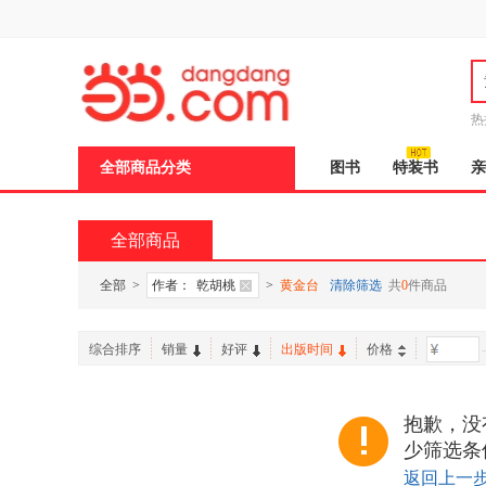
新
窗
口
打
开
无
障
热
碍
说
全部商品分类
图书
特装书
亲
明
页
面,
按
全部商品
Ctrl
加
波
全部
>
作者：
乾胡桃
>
黄金台
清除筛选
共
0
件商品
浪
键
打
综合排序
销量
好评
出版时间
价格
-
开
导
盲
模
抱歉，没
式
少筛选条
返回上一