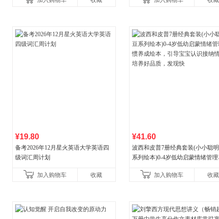
加入购物车
收藏
加入购物车
收藏
¥19.80
¥41.60
备考2026年12月星火英语大学英语四
波西和皮普7册经典套装(小小聪
级词汇周计划
系列绘本)0-4岁低幼启蒙情绪管
养成绘本，引导宝宝认识接纳情
加入购物车
收藏
加入购物车
收藏
养好品质，发现快