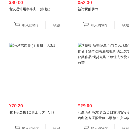
¥39.00
¥52.30
古汉语常用字字典（第6版）
被讨厌的勇气
加入购物车
收藏
加入购物车
收藏
¥70.20
¥29.80
毛泽东选集 (全四册，大32开）
刘楚昕新书泥潭 当当自营现货专
者印签寄语限量藏书票 漓江文学
奖作品 现货充足下单优先发货 当
加入购物车
收藏
加入购物车
收藏