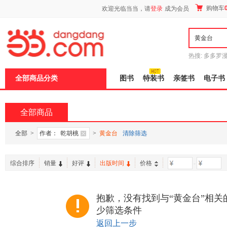
新
购物车
欢迎光临当当，请
登录
成为会员
窗
口
打
开
无
障
热搜:
多多罗
碍
传说
十日终
说
全部商品分类
图书
特装书
亲签书
电子书
明
页
面,
按
全部商品
Ctrl
加
波
全部
>
作者：
乾胡桃
>
黄金台
清除筛选
浪
键
打
综合排序
销量
好评
出版时间
价格
-
开
导
盲
模
抱歉，没有找到与“黄金台”相关
式
少筛选条件
返回上一步