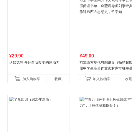
¥29.90
¥49.00
认知觉醒 开启自我改变的原动力
刘擎西方现代思想讲义（畅销超8
册中学生高分作文素材库常驻寒
阅读书单，奇葩说导师刘擎经典
加入购物车
收藏
加入购物车
收藏
讲透西方思想史，哲学知