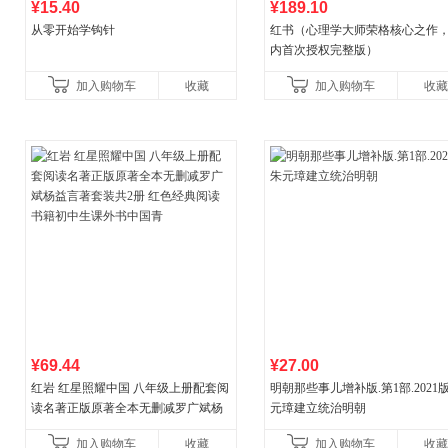
¥15.40
¥189.10
从零开始学钩针
红书（心理学大师荣格核心之作
内首次授权完整版）
加入购物车
收藏
加入购物车
收藏
¥69.44
¥27.00
红岩 红星照耀中国 八年级上册配套阅
明朝那些事儿增补版.第1部.2021版
读名著正版原著全本无删减罗广斌杨
元璋建立统治明朝
益言著套装共2册 红色经典阅读书籍
加入购物车
收藏
加入购物车
收藏