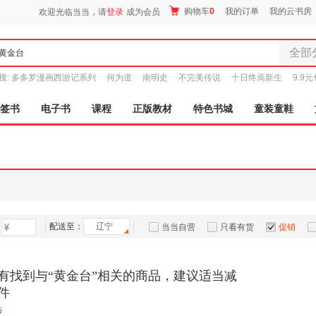
购物车
0
我的订单
我的云书房
欢迎光临当当，请
登录
成为会员
全部
全部分
搜:
多多罗漫画西游记系列
何为道
南明史
不完美传说
十日终焉新生
9.9
尾品汇
图书
签书
电子书
课程
正版教材
特色书城
童装童鞋
电子书
音像
影视
时尚美
母婴用
玩具
配送至：
辽宁
孕婴服
当当自营
只看有货
促销
童装童
特卖
预售
入驻商家
家居日
有找到与“黄金台”相关的商品，建议适当减
家具装
件
服装
步
鞋