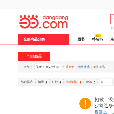
新
窗
口
打
开
无
障
热
碍
说
全部商品分类
图书
特装书
亲
明
页
面,
按
全部商品
Ctrl
加
波
全部
>
作者：
乾胡桃
>
黄金台
清除筛选
共
0
件商品
浪
键
打
综合排序
销量
好评
出版时间
价格
-
开
导
盲
模
抱歉，没
式
少筛选条
返回上一