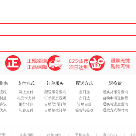
箱包皮
手表饰
运动户
汽车用
食品
手机通
数码影
电脑办
大家电
家用电
指南
支付方式
订单服务
配送方式
退换货
流程
网上支付
配送服务查询
当日递
退换货服务查询
制度
礼品卡支付
订单状态说明
次日达
自助申请退换货
协议
银行转账
自助取消订单
订单自提
退换货进度查询
优惠
礼券支付
自助修改订单
验货与签收
退款方式和时间
联盟
|
当当招商
|
机构销售
|
手机当当
|
官方Blog
|
知