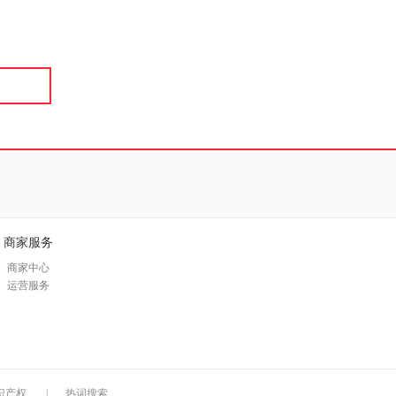
具
品
外
品
讯
音
公
器
商家服务
商家中心
运营服务
识产权
|
热词搜索