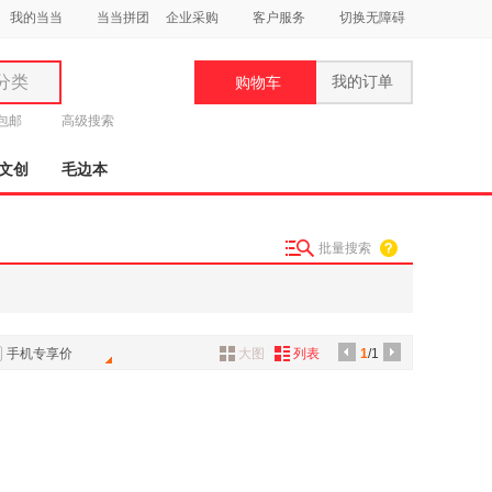
我的当当
当当拼团
企业采购
客户服务
切换无障碍
分类
我的订单
购物车
类
元包邮
高级搜索
文创
毛边本
批量搜索
妆
品
饰
手机专享价
大图
列表
1
/1
鞋
用
饰