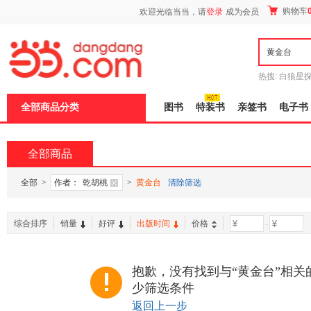
新
购物车
欢迎光临当当，请
登录
成为会员
窗
口
打
开
无
障
热搜:
白狼星
碍
师3
重建秦
说
全部商品分类
图书
特装书
亲签书
电子书
明
页
面,
按
全部商品
Ctrl
加
波
全部
>
作者：
乾胡桃
>
黄金台
清除筛选
浪
键
打
综合排序
销量
好评
出版时间
价格
-
开
导
盲
模
抱歉，没有找到与“黄金台”相关
式
少筛选条件
返回上一步