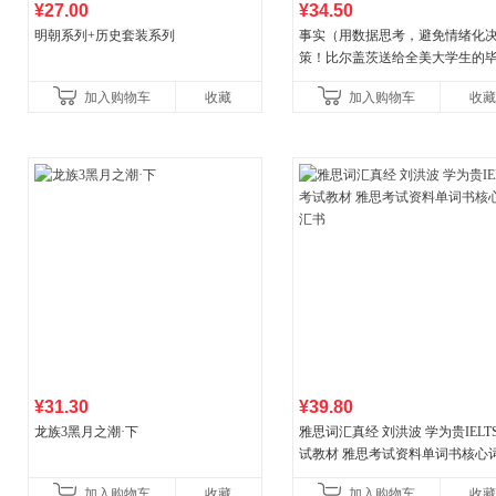
¥27.00
¥34.50
明朝系列+历史套装系列
事实（用数据思考，避免情绪化
策！比尔盖茨送给全美大学生的
礼物！比尔盖茨逢人就推荐的热
加入购物车
收藏
加入购物车
收藏
书！）读客经管文库
¥31.30
¥39.80
龙族3黑月之潮·下
雅思词汇真经 刘洪波 学为贵IELT
试教材 雅思考试资料单词书核心
书
加入购物车
收藏
加入购物车
收藏