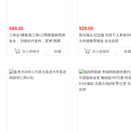
¥88.40
¥29.00
三体全3册套装三体123黑暗森林死神
我与地坛 纪念版 百班千人寒假书
永生： 刘慈欣代表作，亚洲“雨果
九年级推荐阅读 当当自营
奖”获奖作品！中国科幻基石丛书 科幻
加入购物车
收藏
加入购物车
收藏
小说代表作