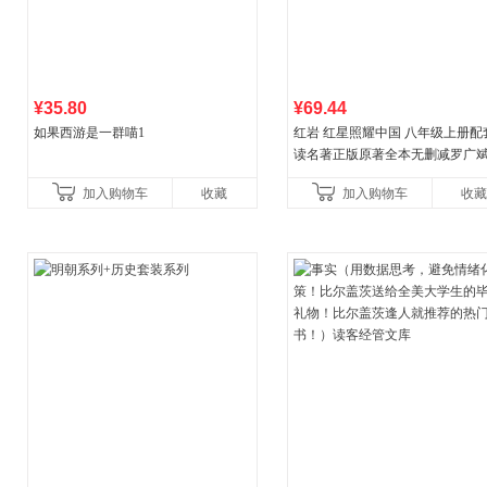
¥35.80
¥69.44
如果西游是一群喵1
红岩 红星照耀中国 八年级上册配
读名著正版原著全本无删减罗广
益言著套装共2册 红色经典阅读书
加入购物车
收藏
加入购物车
收藏
初中生课外书中国青