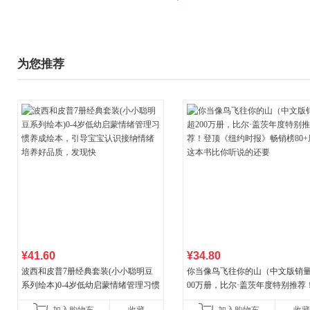
为您推荐
¥41.60
¥34.80
波西和皮普7册经典套装(小小聪明豆
你当像鸟飞往你的山（中文版销量
系列绘本)0-4岁低幼启蒙情绪管理习惯
00万册，比尔·盖茨年度特别推荐
养成绘本，引导宝宝认识接纳情绪培
顶《纽约时报》畅销榜80+周，这