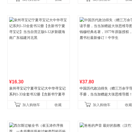
¥16.30
¥37.80
泉州寻宝记宁夏寻宝记大中华寻宝记
中国历代政治得失（赠三万余字
系列1-33全套书32册【含新书宁夏寻
手册，当当加赠超大张思维导图
宝记】当当自营正版6-12岁新疆海南
穆经典名著，1977年原版授权，
加入购物车
收藏
加入购物车
收藏
广东福建河北黑
书社最新修订！中学生