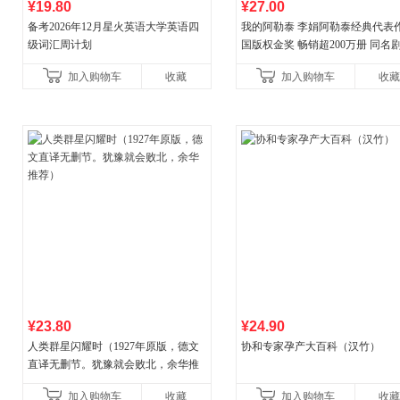
¥19.80
¥27.00
备考2026年12月星火英语大学英语四
我的阿勒泰 李娟阿勒泰经典代表作
级词汇周计划
国版权金奖 畅销超200万册 同名剧8
分爆款 北疆大地的旷野之梦 当当
加入购物车
收藏
加入购物车
收藏
¥23.80
¥24.90
人类群星闪耀时（1927年原版，德文
协和专家孕产大百科（汉竹）
直译无删节。犹豫就会败北，余华推
荐）
加入购物车
收藏
加入购物车
收藏