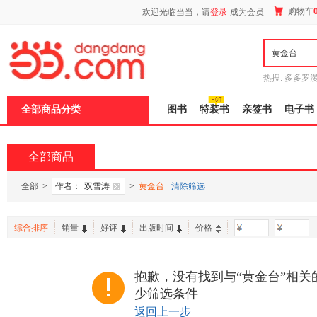
新
购物车
欢迎光临当当，请
登录
成为会员
窗
口
打
开
无
障
热搜:
多多罗
碍
传说
十日终
说
全部商品分类
图书
特装书
亲签书
电子书
明
页
面,
按
全部商品
Ctrl
加
波
全部
>
作者：
双雪涛
>
黄金台
清除筛选
浪
键
打
综合排序
销量
好评
出版时间
价格
-
开
导
盲
模
抱歉，没有找到与“黄金台”相关
式
少筛选条件
返回上一步