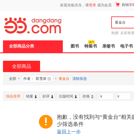
新
购物车
欢迎光临当当，请
登录
成为会员
窗
口
打
开
无
障
热搜:
从前有
碍
五种时间
9
说
全部商品分类
图书
特装书
亲签书
电子书
明
页
面,
按
全部商品
Ctrl
加
波
全部
>
作者：
双雪涛
>
黄金台
清除筛选
浪
键
打
综合排序
销量
好评
出版时间
价格
-
开
导
盲
模
抱歉，没有找到与“黄金台”相关
式
少筛选条件
返回上一步