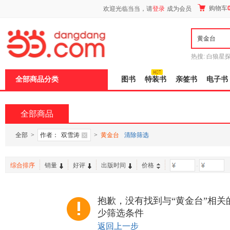
新
购物车
欢迎光临当当，请
登录
成为会员
窗
口
打
开
无
障
热搜:
白狼星
碍
师3
重建秦
说
全部商品分类
图书
特装书
亲签书
电子书
明
页
面,
按
全部商品
Ctrl
加
波
全部
>
作者：
双雪涛
>
黄金台
清除筛选
浪
键
打
综合排序
销量
好评
出版时间
价格
-
开
导
盲
模
抱歉，没有找到与“黄金台”相关
式
少筛选条件
返回上一步