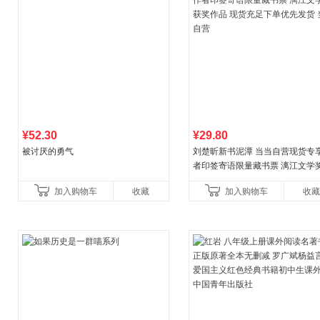
¥52.30
¥29.80
被讨厌的勇气
刘楚昕新书泥潭 当当自营现货专
者印签寄语限量藏书票 漓江文学
奖作品 现货充足下单优先发货 当
加入购物车
收藏
加入购物车
收藏
营