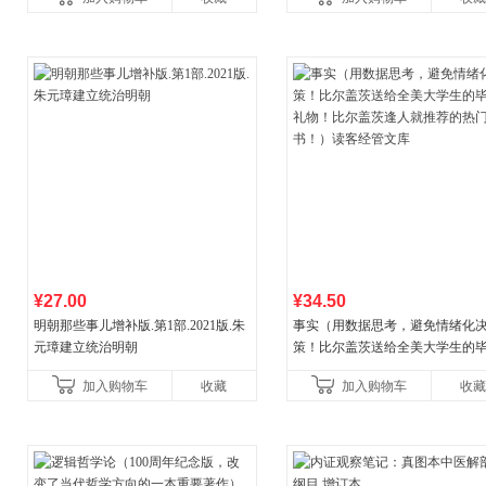
¥27.00
¥34.50
明朝那些事儿增补版.第1部.2021版.朱
事实（用数据思考，避免情绪化
元璋建立统治明朝
策！比尔盖茨送给全美大学生的
礼物！比尔盖茨逢人就推荐的热
加入购物车
收藏
加入购物车
收藏
书！）读客经管文库