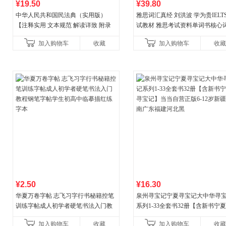
¥19.50
¥39.80
中华人民共和国民法典（实用版）
雅思词汇真经 刘洪波 学为贵IELT
【注释实用 文本规范 解读详致 附录
试教材 雅思考试资料单词书核心
丰富】团购电话:4001066666转6
书
加入购物车
收藏
加入购物车
收藏
¥2.50
¥16.30
华夏万卷字帖 志飞习字行书秘籍控笔
泉州寻宝记宁夏寻宝记大中华寻
训练字帖成人初学者硬笔书法入门教
系列1-33全套书32册【含新书宁
程钢笔字帖学生初高中临摹描红练字
宝记】当当自营正版6-12岁新疆
加入购物车
收藏
加入购物车
收藏