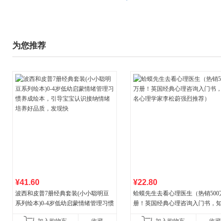
为您推荐
¥41.60
¥22.80
波西和皮普7册经典套装(小小聪明豆
蛤蟆先生去看心理医生（热销500
系列绘本)0-4岁低幼启蒙情绪管理习惯
册！英国经典心理咨询入门书，
养成绘本，引导宝宝认识接纳情绪培
心理学家李松蔚强烈推荐）