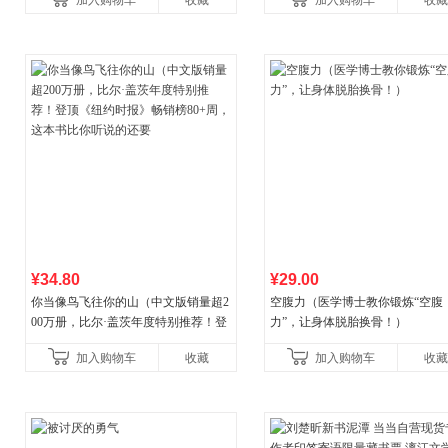
加入购物车
收藏
加入购物车
收藏
养好品质，发现快
¥34.80
¥29.00
你当像鸟飞往你的山（中文版销量超2
空腹力（医学博士教你锻炼“空腹
00万册，比尔·盖茨年度特别推荐！登
力”，让身体脱胎换骨！）
顶《纽约时报》畅销榜80+周，这本书
加入购物车
收藏
加入购物车
收藏
比你听说的还要