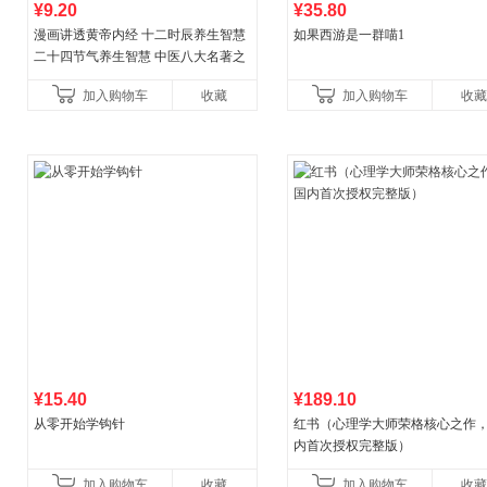
¥9.20
¥35.80
漫画讲透黄帝内经 十二时辰养生智慧
如果西游是一群喵1
二十四节气养生智慧 中医八大名著之
一养生图解 皇帝内经漫画版原版
加入购物车
收藏
加入购物车
收藏
¥15.40
¥189.10
从零开始学钩针
红书（心理学大师荣格核心之作
内首次授权完整版）
加入购物车
收藏
加入购物车
收藏