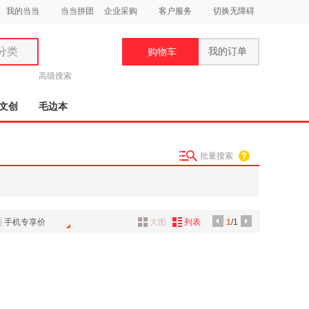
我的当当
当当拼团
企业采购
客户服务
切换无障碍
分类
我的订单
购物车
类
高级搜索
文创
毛边本
批量搜索
妆
品
饰
手机专享价
大图
列表
1
/1
鞋
用
饰