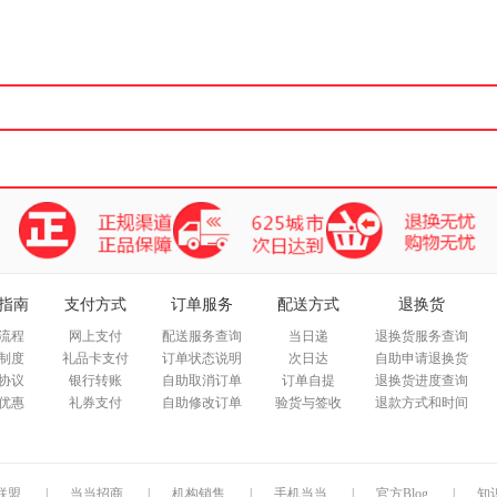
箱包皮
手表饰
运动户
汽车用
食品
手机通
数码影
电脑办
大家电
家用电
指南
支付方式
订单服务
配送方式
退换货
流程
网上支付
配送服务查询
当日递
退换货服务查询
制度
礼品卡支付
订单状态说明
次日达
自助申请退换货
协议
银行转账
自助取消订单
订单自提
退换货进度查询
优惠
礼券支付
自助修改订单
验货与签收
退款方式和时间
联盟
|
当当招商
|
机构销售
|
手机当当
|
官方Blog
|
知