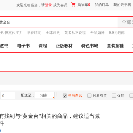
购物车
0
我的订单
我的云书房
欢迎光临当当，请
登录
成为会员
全部
全部分
搜:
怪杰佐罗力
早春晴朗
全球通史
死者从不说谎
吾辈如神
9.9元包邮
尾品汇
图书
签书
电子书
课程
正版教材
特色书城
童装童鞋
电子书
音像
影视
时尚美
母婴用
玩具
配送至：
湖南
孕婴服
当当自营
只看有货
促销
童装童
特卖
预售
入驻商家
家居日
有找到与“黄金台”相关的商品，建议适当减
家具装
件
服装
步
鞋