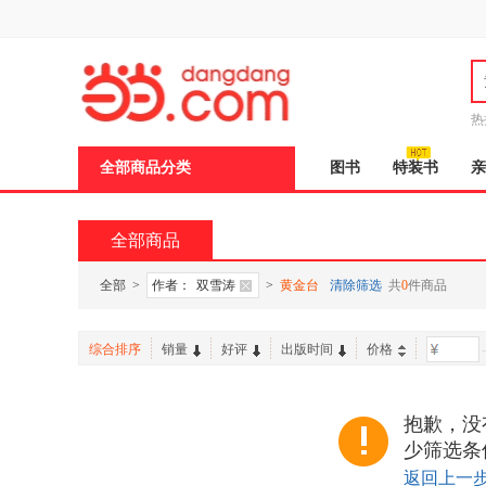
新
窗
口
打
开
无
障
热
碍
说
全部商品分类
图书
特装书
亲
明
页
面,
按
全部商品
Ctrl
加
波
全部
>
作者：
双雪涛
>
黄金台
清除筛选
共
0
件商品
浪
键
打
综合排序
销量
好评
出版时间
价格
-
开
导
盲
模
抱歉，没
式
少筛选条
返回上一