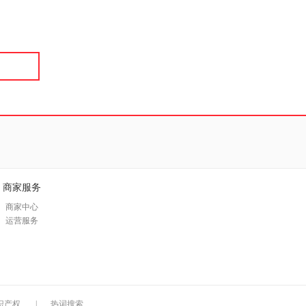
具
品
外
品
讯
音
公
器
商家服务
商家中心
运营服务
识产权
|
热词搜索