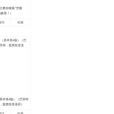
士教你锻炼“空腹
胎换骨！）
物车
收藏
原本第4版）（巴菲特
，股票投资圣经）
物车
收藏