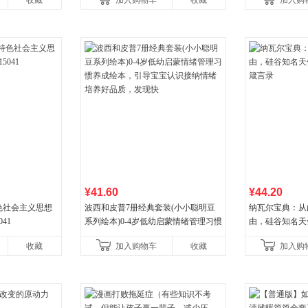
收藏
加入购物车
收藏
加入购
¥41.60
¥44.20
色社会主义思想
波西和皮普7册经典套装(小小聪明豆
纳瓦尔宝典：从
041
系列绘本)0-4岁低幼启蒙情绪管理习惯
由，硅谷知名天
养成绘本，引导宝宝认识接纳情绪培
箴言录
收藏
加入购物车
收藏
加入购
养好品质，发现快