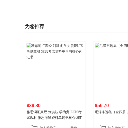
为您推荐
¥39.80
¥56.70
雅思词汇真经 刘洪波 学为贵IELTS考
毛泽东选集（全四册，
试教材 雅思考试资料单词书核心词汇
书