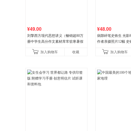
¥49.00
¥48.00
刘擎西方现代思想讲义（畅销超80万
病隙碎笔史铁生 光影
册中学生高分作文素材库常驻寒暑假
作者亲摄照片12幅 
阅读书单，奇葩说导师刘擎经典之作
辉的生命笔记 当当自
加入购物车
收藏
加入购物车
讲透西方思想史，哲学知