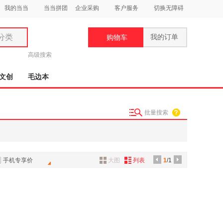
我的当当
当当拼团
企业采购
客户服务
切换无障碍
分类
我的订单
购物车
类
高级搜索
文创
毛边本
批量搜索
妆
品
饰
手机专享价
大图
列表
1
/1
鞋
用
饰