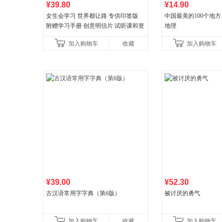
¥39.80
¥14.90
女生会学习 世界都让路 专供印签版
中国最美的100个地方
附赠学习手册 创意明信片 试听课和资
地理
料包
加入购物车
收藏
加入购物车
¥39.00
¥52.30
古汉语常用字字典（第6版）
被讨厌的勇气
加入购物车
收藏
加入购物车