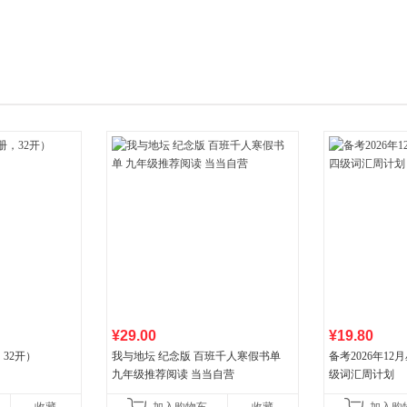
箱包皮
手表饰
运动户
汽车用
食品
手机通
数码影
电脑办
大家电
家用电
¥29.00
¥19.80
32开）
我与地坛 纪念版 百班千人寒假书单
备考2026年1
九年级推荐阅读 当当自营
级词汇周计划