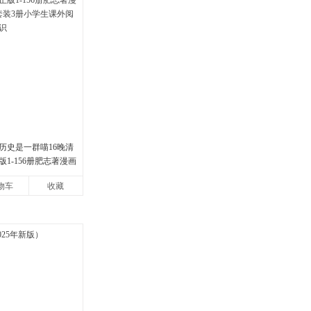
历史是一群喵16晚清
1-156册肥志著漫画
装3册小学生课外阅读
物车
收藏