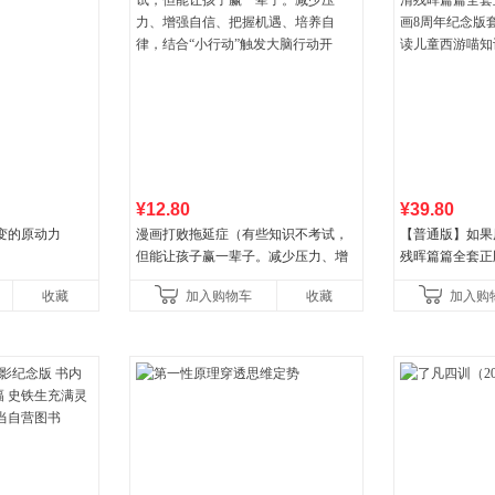
¥12.80
¥39.80
变的原动力
漫画打败拖延症（有些知识不考试，
【普通版】如果
但能让孩子赢一辈子。减少压力、增
残晖篇篇全套正版
强自信、把握机遇、培养自律，结
8周年纪念版套
收藏
加入购物车
收藏
加入购
合“小行动”触发大脑行动开
儿童西游喵知识