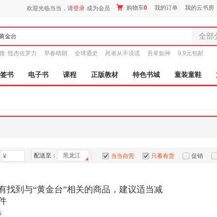
购物车
0
我的订单
我的云书房
欢迎光临当当，请
登录
成为会员
全部
全部分
搜:
怪杰佐罗力
早春晴朗
全球通史
死者从不说谎
吾辈如神
9.9元包邮
尾品汇
图书
签书
电子书
课程
正版教材
特色书城
童装童鞋
电子书
音像
影视
时尚美
母婴用
玩具
配送至：
黑龙江
孕婴服
当当自营
只看有货
促销
童装童
特卖
预售
入驻商家
家居日
有找到与“黄金台”相关的商品，建议适当减
家具装
件
服装
步
鞋