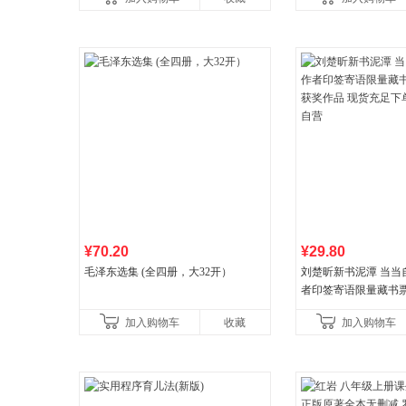
¥70.20
¥29.80
毛泽东选集 (全四册，大32开）
刘楚昕新书泥潭 当当
者印签寄语限量藏书票
奖作品 现货充足下单
加入购物车
收藏
加入购物车
营