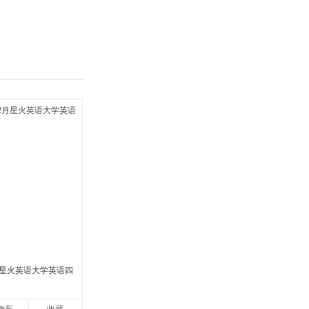
具
品
外
品
讯
音
公
器
2月星火英语大学英语四