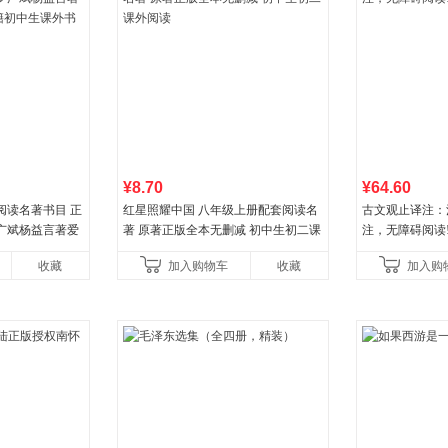
¥8.70
¥64.60
阅读名著书目 正
红星照耀中国 八年级上册配套阅读名
古文观止译注：
广斌杨益言著爱
著 原著正版全本无删减 初中生初二课
注，无障碍阅读!
初中生课外书中
外阅读
收藏
加入购物车
收藏
加入购