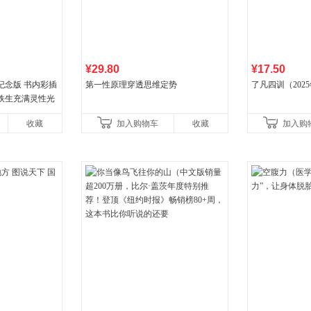
¥29.80
¥17.50
纪念版 书内彩插
第一性原理穿透思维定势
了凡四训（202
史铁生充满灵性光
营图书
收藏
加入购物车
收藏
加入购