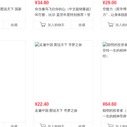
¥34.80
¥29.00
 图说天下 国家
你当像鸟飞往你的山（中文版销量超2
空腹力（医学博
00万册，比尔·盖茨年度特别推荐！登
力”，让身体脱
顶《纽约时报》畅销榜80+周，这本书
收藏
加入购物车
收藏
加入购
比你听说的还要
¥22.40
¥64.60
走遍中国 图说天下 寻梦之旅
聪明的投资者（
一生的精神导师
收藏
加入购物车
收藏
加入购