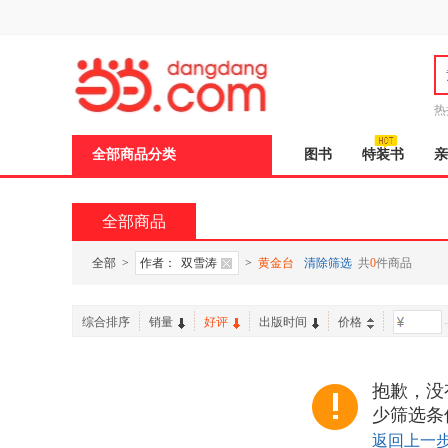
新
窗
口
打
开
无
障
热
碍
说
全部商品分类
图书
特装书
亲
明
页
面,
按
全部商品
Ctrl
加
波
全部
>
作者：
双雪涛
>
黄金台
清除筛选
共
0
件商品
浪
键
打
综合排序
销量
好评
出版时间
价格
-
开
导
盲
模
抱歉，没
式
少筛选条
返回上一