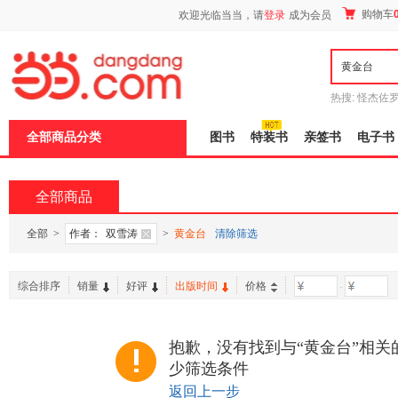
新
购物车
欢迎光临当当，请
登录
成为会员
窗
口
打
开
无
障
热搜:
怪杰佐
碍
谎
吾辈如神
说
全部商品分类
图书
特装书
亲签书
电子书
明
页
面,
按
全部商品
Ctrl
加
波
全部
>
作者：
双雪涛
>
黄金台
清除筛选
浪
键
打
综合排序
销量
好评
出版时间
价格
-
开
导
盲
模
抱歉，没有找到与“黄金台”相关
式
少筛选条件
返回上一步