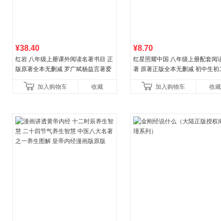
¥38.40
¥8.70
红岩 八年级上册课外阅读名著书目 正
红星照耀中国 八年级上册配套阅
版原著全本无删减 罗广斌杨益言著爱
著 原著正版全本无删减 初中生初
国主义红色经典书籍初中生课外书中
外阅读
加入购物车
收藏
加入购物车
收藏
国青年出版社