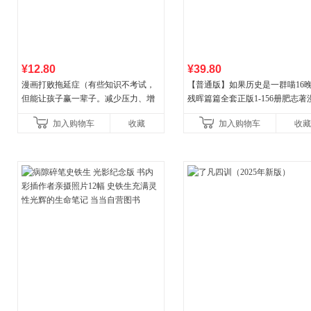
¥12.80
¥39.80
漫画打败拖延症（有些知识不考试，
【普通版】如果历史是一群喵16
但能让孩子赢一辈子。减少压力、增
残晖篇篇全套正版1-156册肥志著
强自信、把握机遇、培养自律，结
8周年纪念版套装3册小学生课外
加入购物车
收藏
加入购物车
收藏
合“小行动”触发大脑行动开
儿童西游喵知识