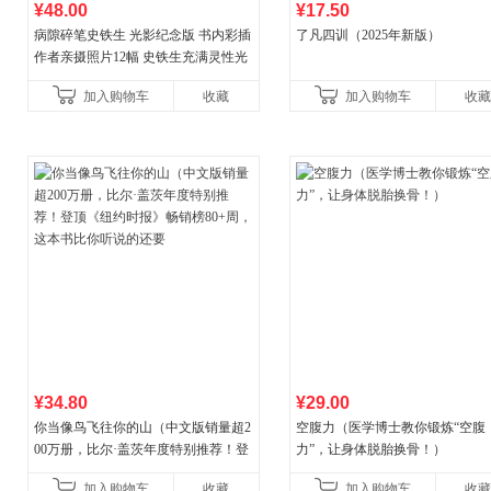
¥48.00
¥17.50
病隙碎笔史铁生 光影纪念版 书内彩插
了凡四训（2025年新版）
作者亲摄照片12幅 史铁生充满灵性光
辉的生命笔记 当当自营图书
加入购物车
收藏
加入购物车
收藏
¥34.80
¥29.00
你当像鸟飞往你的山（中文版销量超2
空腹力（医学博士教你锻炼“空腹
00万册，比尔·盖茨年度特别推荐！登
力”，让身体脱胎换骨！）
顶《纽约时报》畅销榜80+周，这本书
加入购物车
收藏
加入购物车
收藏