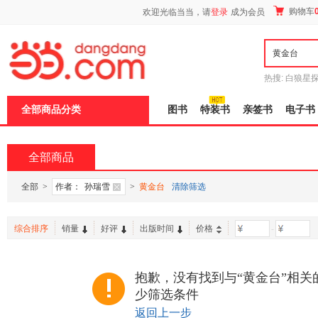
新
购物车
欢迎光临当当，请
登录
成为会员
窗
口
打
开
无
障
热搜:
白狼星
碍
师3
重建秦
说
全部商品分类
图书
特装书
亲签书
电子书
明
页
面,
按
全部商品
Ctrl
加
波
全部
>
作者：
孙瑞雪
>
黄金台
清除筛选
浪
键
打
综合排序
销量
好评
出版时间
价格
-
开
导
盲
模
抱歉，没有找到与“黄金台”相关
式
少筛选条件
返回上一步