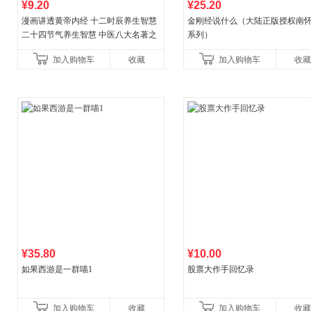
¥9.20
¥25.20
漫画讲透黄帝内经 十二时辰养生智慧
金刚经说什么（大陆正版授权南
二十四节气养生智慧 中医八大名著之
系列）
一养生图解 皇帝内经漫画版原版
加入购物车
收藏
加入购物车
收藏
¥35.80
¥10.00
如果西游是一群喵1
股票大作手回忆录
加入购物车
收藏
加入购物车
收藏