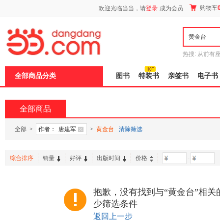
新
购物车
欢迎光临当当，请
登录
成为会员
窗
口
打
开
无
障
热搜:
从前有
碍
五种时间
9
说
全部商品分类
图书
特装书
亲签书
电子书
明
页
面,
按
全部商品
Ctrl
加
波
全部
>
作者：
唐建军
>
黄金台
清除筛选
浪
键
打
综合排序
销量
好评
出版时间
价格
-
开
导
盲
模
抱歉，没有找到与“黄金台”相关
式
少筛选条件
返回上一步