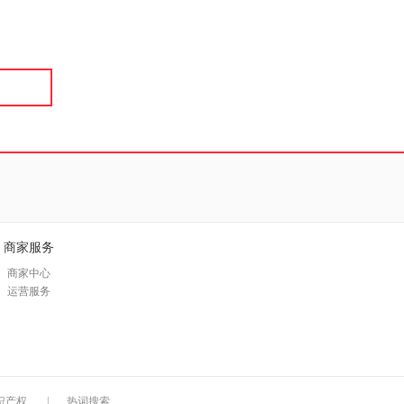
具
品
外
品
讯
音
公
器
商家服务
商家中心
运营服务
识产权
|
热词搜索