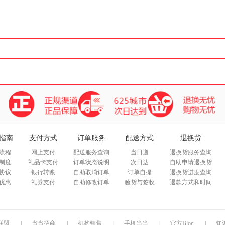
箱包皮
手表饰
运动户
汽车用
食品
手机通
数码影
电脑办
大家电
家用电
指南
支付方式
订单服务
配送方式
退换货
流程
网上支付
配送服务查询
当日递
退换货服务查询
制度
礼品卡支付
订单状态说明
次日达
自助申请退换货
协议
银行转账
自助取消订单
订单自提
退换货进度查询
优惠
礼券支付
自助修改订单
验货与签收
退款方式和时间
联盟
|
当当招商
|
机构销售
|
手机当当
|
官方Blog
|
知