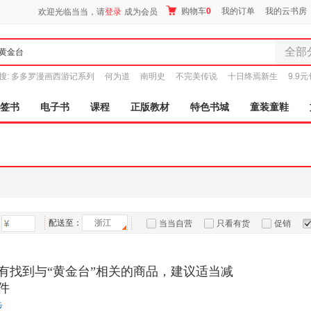
购物车
0
我的订单
我的云书房
欢迎光临当当，请
登录
成为会员
全部
全部分
搜:
多多罗漫画西游记系列
何为道
南明史
不完美传说
十日终焉新生
9.9
尾品汇
图书
签书
电子书
课程
正版教材
特色书城
童装童鞋
电子书
音像
影视
时尚美
母婴用
玩具
配送至：
浙江
孕婴服
当当自营
只看有货
促销
童装童
特卖
预售
入驻商家
家居日
有找到与“黄金台”相关的商品，建议适当减
家具装
件
服装
步
鞋