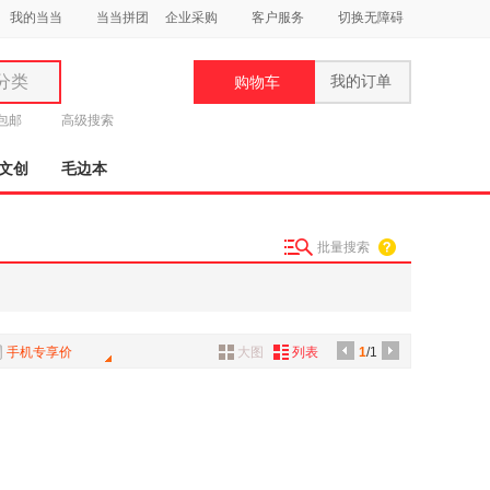
我的当当
当当拼团
企业采购
客户服务
切换无障碍
分类
我的订单
购物车
类
元包邮
高级搜索
文创
毛边本
批量搜索
妆
品
饰
手机专享价
大图
列表
1
/1
鞋
用
饰