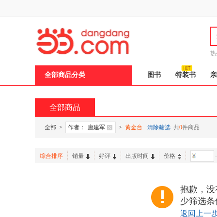
新
窗
口
打
开
无
障
热
碍
说
全部商品分类
图书
特装书
亲
明
页
面,
按
全部商品
Ctrl
加
波
全部
>
作者：
唐建军
>
黄金台
清除筛选
共
0
件商品
浪
键
打
综合排序
销量
好评
出版时间
价格
-
开
导
盲
模
抱歉，没
式
少筛选条
返回上一