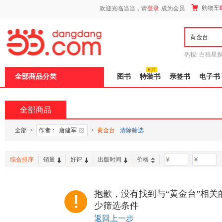
新
购物车
欢迎光临当当，请
登录
成为会员
窗
口
打
开
无
障
热搜:
白狼星
碍
师3
重建秦
说
全部商品分类
图书
特装书
亲签书
电子书
明
页
面,
按
全部商品
Ctrl
加
波
全部
>
作者：
唐建军
>
黄金台
清除筛选
浪
键
打
综合排序
销量
好评
出版时间
价格
-
开
导
盲
模
抱歉，没有找到与“黄金台”相关
式
少筛选条件
返回上一步