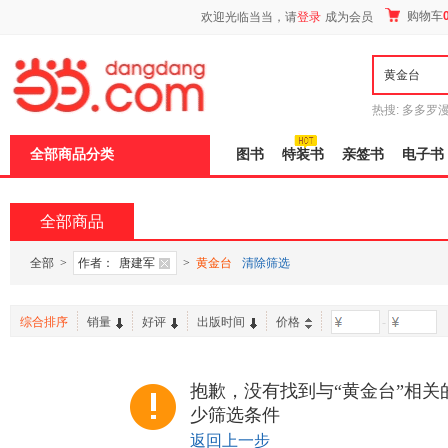
新
购物车
欢迎光临当当，请
登录
成为会员
窗
口
打
开
无
障
热搜:
多多罗
碍
传说
十日终
说
全部商品分类
图书
特装书
亲签书
电子书
明
页
面,
按
全部商品
Ctrl
加
波
全部
>
作者：
唐建军
>
黄金台
清除筛选
浪
键
打
综合排序
销量
好评
出版时间
价格
-
开
导
盲
模
抱歉，没有找到与“黄金台”相关
式
少筛选条件
返回上一步