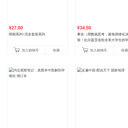
¥27.00
¥34.50
明朝系列+历史套装系列
事实（用数据思考，避免情绪化
策！比尔盖茨送给全美大学生的
礼物！比尔盖茨逢人就推荐的热
加入购物车
收藏
加入购物车
收藏
书！）读客经管文库