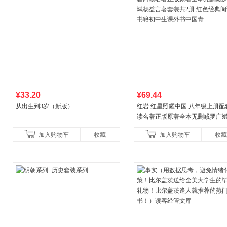
¥33.20
¥69.44
从出生到3岁（新版）
红岩 红星照耀中国 八年级上册配
读名著正版原著全本无删减罗广
益言著套装共2册 红色经典阅读书
加入购物车
收藏
加入购物车
收藏
初中生课外书中国青