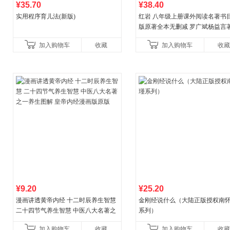
¥35.70
¥38.40
实用程序育儿法(新版)
红岩 八年级上册课外阅读名著书目
版原著全本无删减 罗广斌杨益言
国主义红色经典书籍初中生课外
加入购物车
收藏
加入购物车
收藏
国青年出版社
¥9.20
¥25.20
漫画讲透黄帝内经 十二时辰养生智慧
金刚经说什么（大陆正版授权南
二十四节气养生智慧 中医八大名著之
系列）
一养生图解 皇帝内经漫画版原版
加入购物车
收藏
加入购物车
收藏