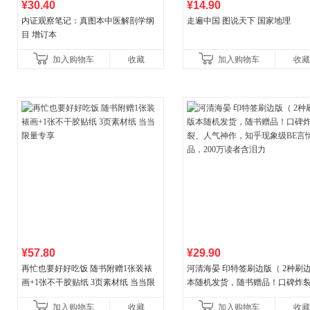
¥30.40
¥14.90
内证观察笔记：真图本中医解剖学纲
走遍中国 图说天下 国家地理
目 增订本
加入购物车
收藏
加入购物车
收藏
¥57.80
¥29.90
再忙也要好好吃饭 随书附赠1张装裱
河清海晏 印特签刷边版（ 2种刷
画+1张不干胶贴纸 3页素材纸 当当限
本随机发货，随书赠品！口碑炸
量专享
人气神作，知乎现象级BE言情作
加入购物车
收藏
加入购物车
收藏