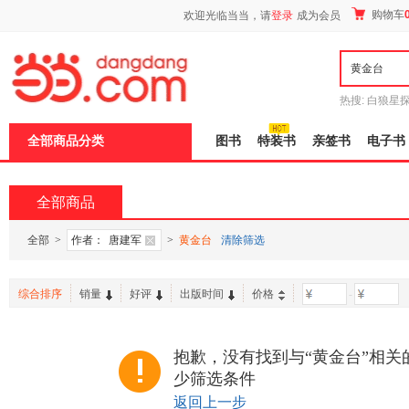
新
购物车
欢迎光临当当，请
登录
成为会员
窗
口
打
开
无
障
热搜:
白狼星
碍
师3
重建秦
说
全部商品分类
图书
特装书
亲签书
电子书
明
页
面,
按
全部商品
Ctrl
加
波
全部
>
作者：
唐建军
>
黄金台
清除筛选
浪
键
打
综合排序
销量
好评
出版时间
价格
-
开
导
盲
模
抱歉，没有找到与“黄金台”相关
式
少筛选条件
返回上一步