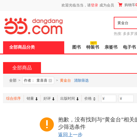
新
购物车
欢迎光临当当，请
登录
成为会员
窗
口
打
开
无
障
热搜:
多多罗
碍
传说
十日终
说
全部商品分类
图书
特装书
亲签书
电子书
明
页
面,
按
全部商品
Ctrl
加
波
全部
>
作者：
童喜喜
>
黄金台
清除筛选
浪
键
打
综合排序
销量
好评
出版时间
价格
-
开
导
盲
模
抱歉，没有找到与“黄金台”相关
式
少筛选条件
返回上一步