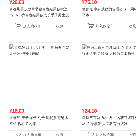
¥29.80
¥75.10
青春期男孩教育书籍青春期男孩枕边
德鲁克 卓有成效的管理者（55周
书10-18岁青春期男孩成长手册男生叛
译本）
逆期非暴力家庭教育父母心理学性教
加入购物车
收藏
加入购物车
收藏
育书
¥18.00
¥24.10
道德经 庄子 老子 列子 周易参同契 太
唐诗三百首 九年级上 名著阅读课
平经 抱朴子内篇
丛书 导读版 人民教育出版社
加入购物车
收藏
加入购物车
收藏