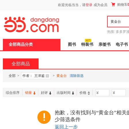
新
购物车
欢迎光临当当，请
登录
成为会员
窗
口
打
开
无
障
热搜:
多多罗
碍
传说
十日终
说
全部商品分类
图书
特装书
亲签书
电子书
明
页
面,
按
全部商品
Ctrl
加
波
全部
>
作者：
王泽鉴
>
黄金台
清除筛选
浪
键
打
综合排序
销量
好评
出版时间
价格
-
开
导
盲
模
抱歉，没有找到与“黄金台”相关
式
少筛选条件
返回上一步