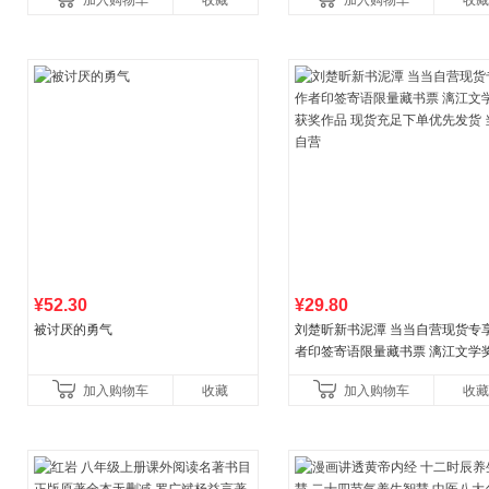
加入购物车
收藏
加入购物车
收藏
养好品质，发现快
比你听说的还要
¥52.30
¥29.80
被讨厌的勇气
刘楚昕新书泥潭 当当自营现货专
者印签寄语限量藏书票 漓江文学
奖作品 现货充足下单优先发货 当
加入购物车
收藏
加入购物车
收藏
营