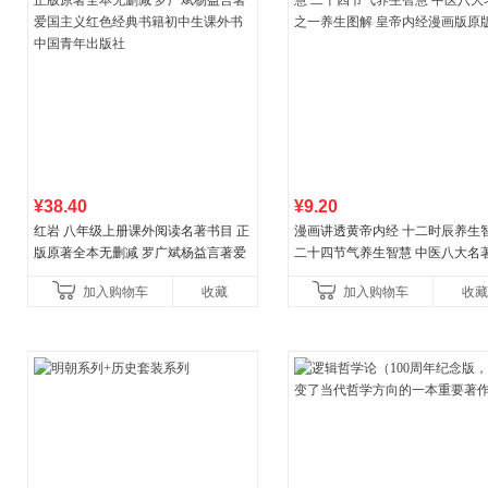
¥38.40
¥9.20
红岩 八年级上册课外阅读名著书目 正
漫画讲透黄帝内经 十二时辰养生
版原著全本无删减 罗广斌杨益言著爱
二十四节气养生智慧 中医八大名
国主义红色经典书籍初中生课外书中
一养生图解 皇帝内经漫画版原版
加入购物车
收藏
加入购物车
收藏
国青年出版社