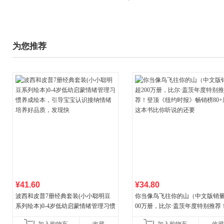
为您推荐
¥41.60
¥34.80
波西和皮普7册经典套装(小小聪明豆
你当像鸟飞往你的山（中文版销量
系列绘本)0-4岁低幼启蒙情绪管理习惯
00万册，比尔·盖茨年度特别推荐
养成绘本，引导宝宝认识接纳情绪培
顶《纽约时报》畅销榜80+周，这