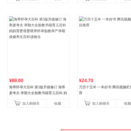
¥88.00
¥24.70
海蒂怀孕大百科 第5版升级修订 海蒂
万历十五年 一本好书 腾讯视频栏
麦考夫 孕期大全胎教书籍育儿百科 妈
荐
妈育婴母婴喂养怀孕胎教孕产孕期保
加入购物车
收藏
加入购物车
收藏
健养生百科读物当