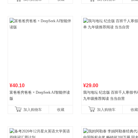
书社最新修订！中学生
¥40.10
¥29.00
富爸爸穷爸爸 × DeepSeek AI智能伴读
我与地坛 纪念版 百班千人寒假书
版
九年级推荐阅读 当当自营
加入购物车
收藏
加入购物车
收藏