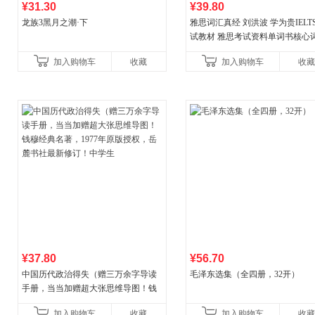
¥31.30
¥39.80
龙族3黑月之潮·下
雅思词汇真经 刘洪波 学为贵IELT
试教材 雅思考试资料单词书核心
书
加入购物车
收藏
加入购物车
收藏
¥37.80
¥56.70
中国历代政治得失（赠三万余字导读
毛泽东选集（全四册，32开）
手册，当当加赠超大张思维导图！钱
穆经典名著，1977年原版授权，岳麓
加入购物车
收藏
加入购物车
收藏