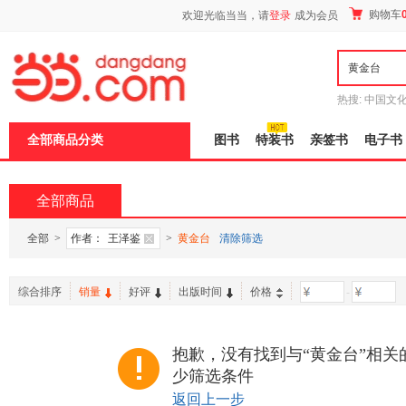
新
购物车
欢迎光临当当，请
登录
成为会员
窗
口
打
开
无
障
热搜:
中国文
碍
者从不说谎
说
全部商品分类
图书
特装书
亲签书
电子书
明
页
面,
按
全部商品
Ctrl
加
波
全部
>
作者：
王泽鉴
>
黄金台
清除筛选
浪
键
打
综合排序
销量
好评
出版时间
价格
-
开
导
盲
模
抱歉，没有找到与“黄金台”相关
式
少筛选条件
返回上一步