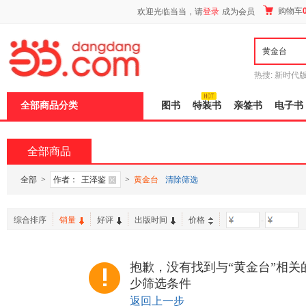
新
购物车
欢迎光临当当，请
登录
成为会员
窗
口
打
开
无
障
热搜:
新时代
碍
有兽焉全集
说
全部商品分类
图书
特装书
亲签书
电子书
明
页
面,
按
全部商品
Ctrl
加
波
全部
>
作者：
王泽鉴
>
黄金台
清除筛选
浪
键
打
综合排序
销量
好评
出版时间
价格
-
开
导
盲
模
抱歉，没有找到与“黄金台”相关
式
少筛选条件
返回上一步