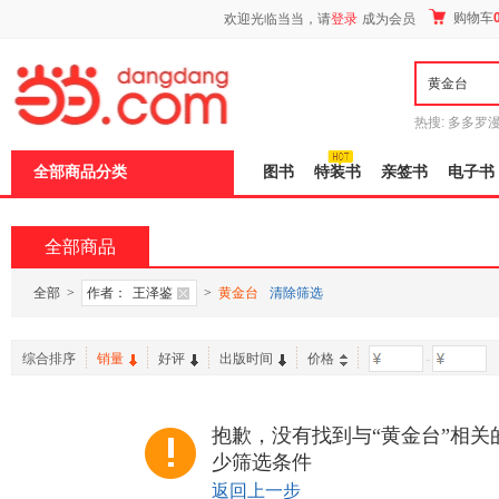
新
购物车
欢迎光临当当，请
登录
成为会员
窗
口
打
开
无
障
热搜:
多多罗
碍
传说
十日终
说
全部商品分类
图书
特装书
亲签书
电子书
明
页
面,
按
全部商品
Ctrl
加
波
全部
>
作者：
王泽鉴
>
黄金台
清除筛选
浪
键
打
综合排序
销量
好评
出版时间
价格
-
开
导
盲
模
抱歉，没有找到与“黄金台”相关
式
少筛选条件
返回上一步