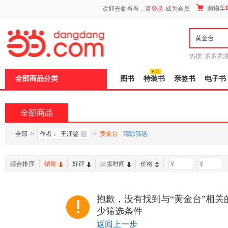
新
购物车
欢迎光临当当，请
登录
成为会员
窗
口
打
开
无
障
热搜:
多多罗
碍
传说
十日终
说
全部商品分类
图书
特装书
亲签书
电子书
明
页
面,
按
全部商品
Ctrl
加
波
全部
>
作者：
王泽鉴
>
黄金台
清除筛选
浪
键
打
综合排序
销量
好评
出版时间
价格
-
开
导
盲
模
抱歉，没有找到与“黄金台”相关
式
少筛选条件
返回上一步