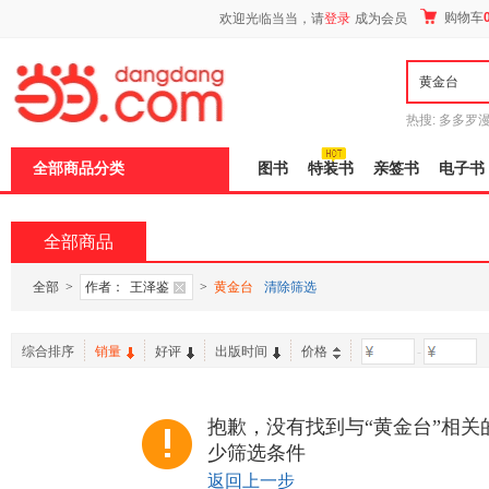
新
购物车
欢迎光临当当，请
登录
成为会员
窗
口
打
开
无
障
热搜:
多多罗
碍
传说
十日终
说
全部商品分类
图书
特装书
亲签书
电子书
明
页
面,
按
全部商品
Ctrl
加
波
全部
>
作者：
王泽鉴
>
黄金台
清除筛选
浪
键
打
综合排序
销量
好评
出版时间
价格
-
开
导
盲
模
抱歉，没有找到与“黄金台”相关
式
少筛选条件
返回上一步