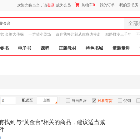
购物车
0
我的订单
我的云书房
欢迎光临当当，请
登录
成为会员
全部
全部分
搜:
金蟾大侦探
一群喵小剧场
请容我将此刻从你身边带走
耶路撒冷三千年
不
尾品汇
9.9元包邮
图书
签书
电子书
课程
正版教材
特色书城
童装童鞋
电子书
音像
影视
时尚美
母婴用
玩具
配送至：
山西
孕婴服
当当自营
只看有货
促销
童装童
特卖
预售
入驻商家
家居日
有找到与“黄金台”相关的商品，建议适当减
家具装
件
服装
步
鞋