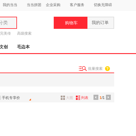
我的当当
当当拼团
企业采购
客户服务
切换无障碍
分类
我的订单
购物车
类
完美传
高级搜索
文创
毛边本
批量搜索
妆
品
饰
手机专享价
大图
列表
1
/1
鞋
用
饰