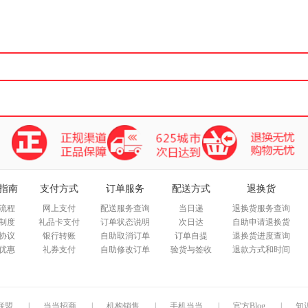
箱包皮
手表饰
运动户
汽车用
食品
手机通
数码影
电脑办
大家电
家用电
指南
支付方式
订单服务
配送方式
退换货
流程
网上支付
配送服务查询
当日递
退换货服务查询
制度
礼品卡支付
订单状态说明
次日达
自助申请退换货
协议
银行转账
自助取消订单
订单自提
退换货进度查询
优惠
礼券支付
自助修改订单
验货与签收
退款方式和时间
联盟
|
当当招商
|
机构销售
|
手机当当
|
官方Blog
|
知