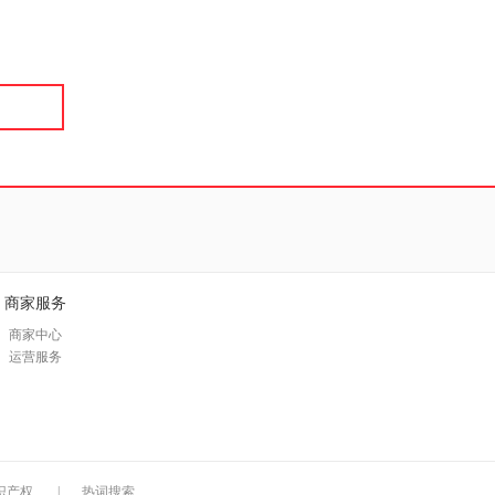
具
品
外
品
讯
音
公
器
商家服务
商家中心
运营服务
识产权
|
热词搜索