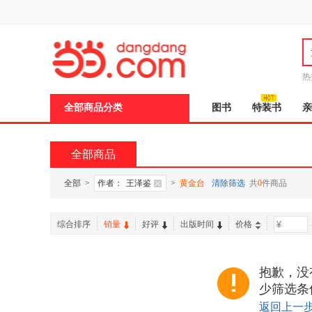
新
窗
口
打
开
无
障
热
碍
说
说
全部商品分类
图书
特装书
亲
明
页
面,
按
全部商品
Ctrl
加
波
全部
>
作者：
王泽鉴
>
黄金台
清除筛选
共
0
件商品
浪
键
打
综合排序
销量
好评
出版时间
价格
-
开
导
盲
模
抱歉，没
式
少筛选条
返回上一