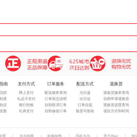
箱包皮
手表饰
运动户
汽车用
食品
手机通
数码影
电脑办
大家电
家用电
指南
支付方式
订单服务
配送方式
退换货
流程
网上支付
配送服务查询
当日递
退换货服务查询
制度
礼品卡支付
订单状态说明
次日达
自助申请退换货
协议
银行转账
自助取消订单
订单自提
退换货进度查询
优惠
礼券支付
自助修改订单
验货与签收
退款方式和时间
联盟
|
当当招商
|
机构销售
|
手机当当
|
官方Blog
|
知