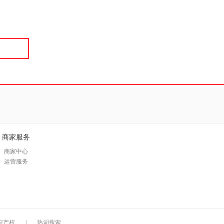
具
品
外
品
讯
音
公
器
商家服务
商家中心
运营服务
识产权
|
热词搜索