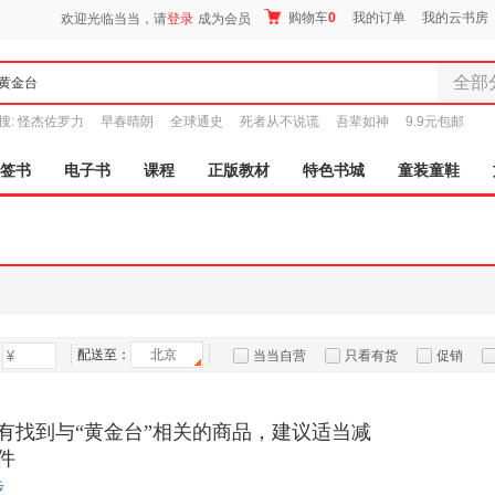
购物车
0
我的订单
我的云书房
欢迎光临当当，请
登录
成为会员
全部
全部分
搜:
怪杰佐罗力
早春晴朗
全球通史
死者从不说谎
吾辈如神
9.9元包邮
尾品汇
图书
签书
电子书
课程
正版教材
特色书城
童装童鞋
电子书
音像
影视
时尚美
母婴用
玩具
配送至：
北京
孕婴服
当当自营
只看有货
促销
童装童
特卖
预售
入驻商家
家居日
有找到与“黄金台”相关的商品，建议适当减
家具装
件
服装
步
鞋