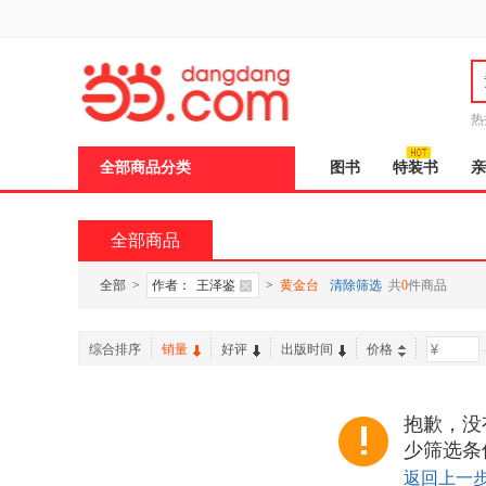
新
窗
口
打
开
无
障
热
碍
说
全部商品分类
图书
特装书
亲
明
页
面,
按
全部商品
Ctrl
加
波
全部
>
作者：
王泽鉴
>
黄金台
清除筛选
共
0
件商品
浪
键
打
综合排序
销量
好评
出版时间
价格
-
开
导
盲
模
抱歉，没
式
少筛选条
返回上一