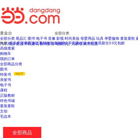
全部分类
全部分类
尾品汇
图书
电子书
音像
影视
时尚美妆
母婴用品
玩具
孕婴服饰
童装童鞋
热搜:
多多罗漫画西游记系列
何为道
南明史
不完美传说
十日终焉新生
9.9元包邮
汽车用品
食品
手机通讯
数码影音
电脑办公
大家电
家用电器
高级搜索
购物车
我的订单
全部商品分类
图书
特装书
亲签书
电子书
课程
正版教材
特色书城
童装童鞋
文创
毛边本
全部商品