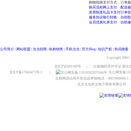
购物指南
支付方式
订单服
购买流程
网上支付
配送服
发票制度
礼品卡支付
订单状
服务协议
银行转账
自助取
会员优惠
礼券支付
自助修
公司简介
|
网站联盟
|
当当招商
|
机构销售
|
手机当当
|
官方Blog
|
知识产权
|
热词搜索
Copyright 2004 
京ICP证041189号
|
出版物经营许可证 新出发
京ICP备17043473号-1
|
京公网安备1101
互联网违法和不良信息举报电话：4001066666-5，
北京当当科文电子商务有限公司
，