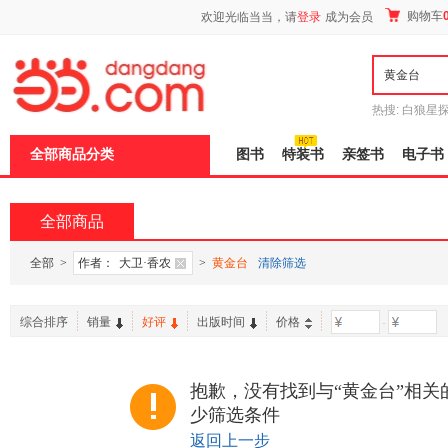
新
购物车
欢迎光临当当，请
登录
成为会员
窗
口
打
开
无
障
热搜:
白狼星
碍
师3
重建秦
说
全部商品分类
图书
特装书
亲签书
电子书
明
页
面,
按
全部商品
Ctrl
加
波
全部
>
作者：
大卫·香农
>
黄金台
清除筛选
浪
键
打
综合排序
销量
好评
出版时间
价格
-
开
导
盲
模
抱歉，没有找到与“黄金台”相关
式
少筛选条件
返回上一步