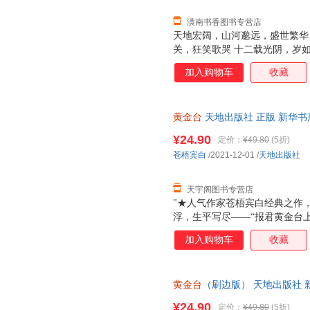
潢南书香图书专营店
天地宏阔，山河邈远，盛世繁华
关，狂笑歌哭 十二载光阴，岁如
笑，一生 愿山河万里，家国安
加入购物车
收藏
黄金台
天地出版社 正版 新华书
团购优惠咨询在线客服！
¥24.90
定价：
¥49.80
(5折)
苍梧宾白
/2021-12-01
/
天地出版社
天宇阁图书专营店
"★人气作家苍梧宾白经典之作
浮，生平写尽——“报君黄金台
负天下人，他不负他★凡有所命
加入购物车
收藏
哭，十二载光阴，岁如长河，都
里，有他的山河万里，家国安定
封，随书附赠靖国公列传+敕旨+
黄金台
（刷边版） 天地出版社 
达，团购优惠咨询在线客服！
¥24.90
定价：
¥49.80
(5折)