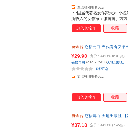
翠德林图书专营店
“中国当代著名女作家大系·小
所收入的女作家：张抗抗、方方
为获过各种国家大奖又为读者熟
加入购物车
收藏
折页，分别有十多幅她们各个历
要时刻和岁月留影，非常珍贵。
及创作年表。使得这套丛书更具
黄金台
苍梧宾白 当代青春文学
值。 本书收入叶广芩中短篇小
谋小说书籍 都市青春文学随笔小
曾到谢桥》等家族小说，以及周
¥29.90
定价：
¥49.80
(6.01折)
表现了多样的世态人情。
苍梧宾白
/2021-12-01
/
天地出版社
6条评论
文海轩图书专营店
加入购物车
收藏
黄金台
苍梧宾白 天地出版社 
¥37.10
定价：
¥49.80
(7.45折)