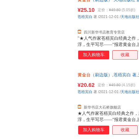
达，团购优惠咨询在线客服！
¥25.10
定价：
¥49.80
(5.05折)
苍梧宾白
著
/2021-12-01
/
天地出版
四川新华书店教育专营店
"★人气作家苍梧宾白经典之作
浮，生平写尽——“报君黄金台
负天下人，他不负他★凡有所命
加入购物车
收藏
哭，十二载光阴，岁如长河，都
里，有他的山河万里，家国安定
封，随书附赠靖国公列传+敕旨+
黄金台
（刷边版）,苍梧宾白 著
新 正规发票 多仓就近发货 85%
¥20.62
定价：
¥49.80
(4.15折)
苍梧宾白
著
/2021-12-01
/
天地出版
新华书店大石桥旗舰店
★人气作家苍梧宾白经典之作，
浮，生平写尽——“报君黄金台
负天下人，他不负他★凡有所命
加入购物车
收藏
哭，十二载光阴，岁如长河，都
里，有他的山河万里，家国安定