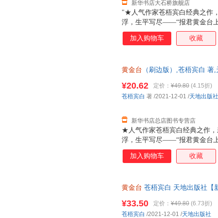
新华书店大石桥旗舰店
"★人气作家苍梧宾白经典之作
浮，生平写尽——“报君黄金台
负天下人，他不负他★凡有所命
加入购物车
收藏
哭，十二载光阴，岁如长河，都
里，有他的山河万里，家国安定
封，随书附赠靖国公列传 敕
黄金台
（刷边版）,苍梧宾白 著
全新 正规发票 多仓就近发货 
¥20.62
定价：
¥49.80
(4.15折)
13284178503
苍梧宾白
著
/2021-12-01
/
天地出版
新华书店总店图书专营店
★人气作家苍梧宾白经典之作，
浮，生平写尽——“报君黄金台
负天下人，他不负他★凡有所命
加入购物车
收藏
哭，十二载光阴，岁如长河，都
里，有他的山河万里，家国安定
封，随书附赠靖国公列传 敕旨
黄金台
苍梧宾白 天地出版社【
书籍 正规发票 多仓就近发货 8
¥33.50
定价：
¥49.80
(6.73折)
苍梧宾白
/2021-12-01
/
天地出版社