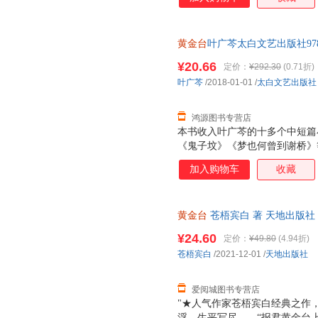
劫关，狂笑歌哭，十二载光阴，
过。这一眼里，有他的山河万里
处。 ★精美双封，随书附赠靖国
黄金台
叶广芩太白文艺出版社978
壁纸
单本而非一套，电子发票！
¥20.66
定价：
¥292.30
(0.71折)
叶广芩
/2018-01-01
/
太白文艺出版社
鸿源图书专营店
本书收入叶广芩的十多个中短篇
《鬼子坟》《梦也何曾到谢桥》
《长虫二颤》《黑鱼千岁》等，
加入购物车
收藏
既有老北京风味讲述，又有作者
物的和谐相处。用细腻温情的笔
们回到从前的岁月，领略老北京
黄金台
苍梧宾白 著 天地出版社
的生活致敬。作者对笔下人物及
日达，团购优惠咨询在线客服！
来。
¥24.60
定价：
¥49.80
(4.94折)
苍梧宾白
/2021-12-01
/
天地出版社
爱阅城图书专营店
"★人气作家苍梧宾白经典之作
浮，生平写尽——“报君黄金台