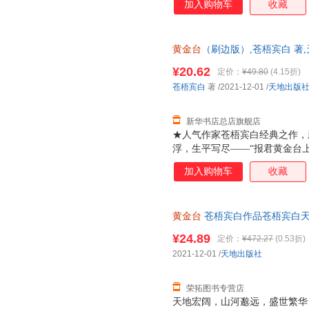
加入购物车
收藏
哭，十二载光阴，岁如长河，都
里，有他的山河万里，家国安定
封，随书附赠靖国公列传+敕旨
黄金台
（刷边版）,苍梧宾白 著
版全新 正规发票 多仓就近发货
¥20.62
定价：
¥49.80
(4.15折)
13284178503
苍梧宾白
著
/2021-12-01
/
天地出版
新华书店总店旗舰店
★人气作家苍梧宾白经典之作，
浮，生平写尽——“报君黄金台
负天下人，他不负他★凡有所命
加入购物车
收藏
哭，十二载光阴，岁如长河，都
里，有他的山河万里，家国安定
封，随书附赠靖国公列传 敕旨
黄金台
苍梧宾白作品苍梧宾白天地出
量，此书为单本而非一套，电子
¥24.89
定价：
¥472.27
(0.53折)
2021-12-01
/
天地出版社
荣拓图书专营店
天地宏阔，山河邈远，盛世繁华