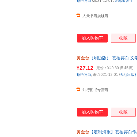
苍梧宾白
/2021-12-01
/
天地出版社
人天书店旗舰店
加入购物车
收藏
黄金台
（刷边版） 苍梧宾白 文学
版社
¥27.12
定价：
¥49.80
(5.45折)
苍梧宾白
, 著
/2021-12-01
/
天地出版
知行图书专营店
加入购物车
收藏
黄金台
【定制海报】苍梧宾白作