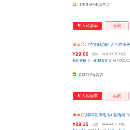
辽宁新华书店旗舰店
加入购物车
收藏
黄金台
印特签刷边版 人气作家
为君死。傅深x严宵寒，他不负
¥29.00
定价：
¥49.80
(5.83折)
随书附赠：靖国公列传+敕旨+异
苍梧宾白
著，
酷威文化
出品
/2021-1
盈晨图书专营店
加入购物车
收藏
黄金台
(印特签刷边版) 苍梧宾
堂君臣故事 限量印签典藏 古言
¥29.30
定价：
¥49.80
(5.89折)