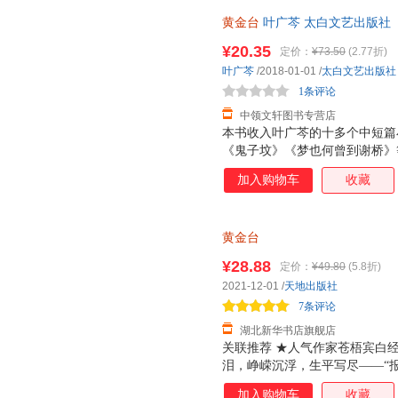
书附赠靖国公列传+敕旨+异型人
黄金台
叶广芩 太白文艺出版社
无理由退换】
¥20.35
定价：
¥73.50
(2.77折)
叶广芩
/2018-01-01
/
太白文艺出版社
1条评论
中领文轩图书专营店
本书收入叶广芩的十多个中短篇
《鬼子坟》《梦也何曾到谢桥》
《长虫二颤》《黑鱼千岁》等，
加入购物车
收藏
既有老北京风味讲述，又有作者
物的和谐相处。用细腻温情的笔
们回到从前的岁月，领略老北京
黄金台
的生活致敬。作者对笔下人物及
来。
¥28.88
定价：
¥49.80
(5.8折)
2021-12-01
/
天地出版社
7条评论
湖北新华书店旗舰店
关联推荐 ★人气作家苍梧宾白
泪，峥嵘沉浮，生平写尽——“报
严宵寒，他不负天下人，他不负
加入购物车
收藏