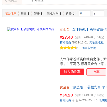
小说类型
日本推理
中国纺织出版社
太白文艺出版社
羊城晚
蒋佩蓉
荒木飞吕彦
哈里·弗
山东人民出版社
江苏文艺出版社
黑龙江
詹姆斯
杨勇
杨帆
综合排序
销量
好评
出版时间
价格
-
中国铁道出版社
上海人民出版社
雾满拦江
王意中
田金美
南海出版公司
中国大百科全书出版社
中国文
斯坦威
马骏
刘鹏
同济大学出版社
吉林出版社
湖南文
黄金台
【定制海报】苍梧宾白作
梁秋实
老舍
蒋勇
沉浮，生平写尽——“报君黄金
机械工业出版社
人民文学出版社
世界图
后浪
¥27.40
洪云
管家琪
定价：
¥49.80
(5.51折)
公列传+敕旨+异型人物卡+初
华东师范大学出版社
陕西师范大学出版社
青岛出
苍梧宾白
/2021-12-01
/
天地出版社
保尔·罗斯
宝树
安妮·莱
湖南少年儿童出版社
长江出版社
13804条评论
河北大
北京日报出版社
首都经济贸易大学出版社
人气作家苍梧宾白经典之作，新
贵州人民出版社
浮，生平写尽 报君黄金台上意，
下人，他不负他。 凡有所命，
加入购物车
收藏
十二载光阴，岁如长河，都在这
他的山河万里，家国安定，也有
附赠靖国公列传 敕旨 异型人物
黄金台
（刷边版） 苍梧宾白 著 著
仓发货 正规发票
¥34.20
定价：
¥49.80
(6.87折)
苍梧宾白
著 著
/2021-12-01
/
天地出