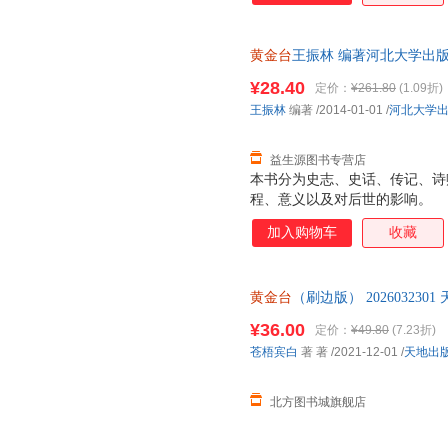
黄金台
王振林 编著河北大学出版社9
书为单本而非一套，电子发票！
¥28.40
定价：
¥261.80
(1.09折)
王振林
编著
/2014-01-01
/
河北大学
益生源图书专营店
本书分为史志、史话、传记、诗
程、意义以及对后世的影响。
加入购物车
收藏
黄金台
（刷边版） 20260323
¥36.00
定价：
¥49.80
(7.23折)
苍梧宾白
著 著
/2021-12-01
/
天地出
北方图书城旗舰店