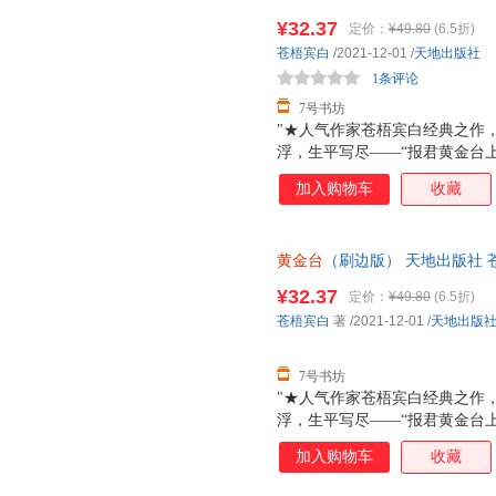
¥32.37
定价：
¥49.80
(6.5折)
苍梧宾白
/2021-12-01
/
天地出版社
1条评论
7号书坊
"★人气作家苍梧宾白经典之作
浮，生平写尽——“报君黄金台
负天下人，他不负他★凡有所命
加入购物车
收藏
哭，十二载光阴，岁如长河，都
里，有他的山河万里，家国安定
封，随书附赠靖国公列传+敕旨+
黄金台
（刷边版） 天地出版社 
社 苍梧宾白 著 著
¥32.37
定价：
¥49.80
(6.5折)
苍梧宾白
著
/2021-12-01
/
天地出版
7号书坊
"★人气作家苍梧宾白经典之作
浮，生平写尽——“报君黄金台
负天下人，他不负他★凡有所命
加入购物车
收藏
哭，十二载光阴，岁如长河，都
里，有他的山河万里，家国安定