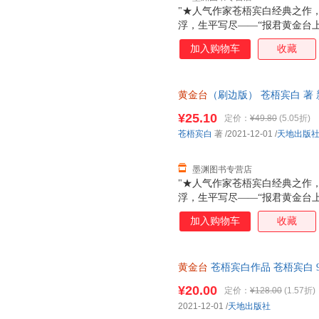
"★人气作家苍梧宾白经典之作
浮，生平写尽——“报君黄金台
负天下人，他不负他★凡有所命
加入购物车
收藏
哭，十二载光阴，岁如长河，都
里，有他的山河万里，家国安定
封，随书附赠靖国公列传+敕旨+
黄金台
（刷边版） 苍梧宾白 著
日达，团购优惠咨询在线客服！
¥25.10
定价：
¥49.80
(5.05折)
苍梧宾白
著
/2021-12-01
/
天地出版
墨渊图书专营店
"★人气作家苍梧宾白经典之作
浮，生平写尽——“报君黄金台
负天下人，他不负他★凡有所命
加入购物车
收藏
哭，十二载光阴，岁如长河，都
里，有他的山河万里，家国安定
封，随书附赠靖国公列传+敕旨+
黄金台
苍梧宾白作品 苍梧宾白 97
质售后，支持7天无理由退换】
¥20.00
定价：
¥128.00
(1.57折)
2021-12-01
/
天地出版社