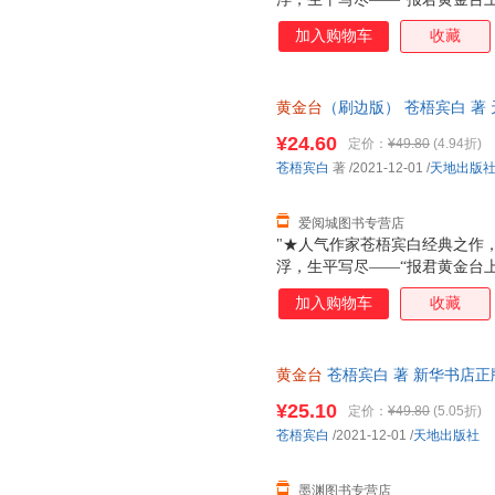
负天下人，他不负他★凡有所命
加入购物车
收藏
哭，十二载光阴，岁如长河，都
里，有他的山河万里，家国安定
封，随书附赠靖国公列传+敕旨+
黄金台
（刷边版） 苍梧宾白 著
85%城市次日达，团购优惠咨询
¥24.60
定价：
¥49.80
(4.94折)
苍梧宾白
著
/2021-12-01
/
天地出版
爱阅城图书专营店
"★人气作家苍梧宾白经典之作
浮，生平写尽——“报君黄金台
负天下人，他不负他★凡有所命
加入购物车
收藏
哭，十二载光阴，岁如长河，都
里，有他的山河万里，家国安定
封，随书附赠靖国公列传+敕旨+
黄金台
苍梧宾白 著 新华书店正
优惠咨询在线客服！
¥25.10
定价：
¥49.80
(5.05折)
苍梧宾白
/2021-12-01
/
天地出版社
墨渊图书专营店