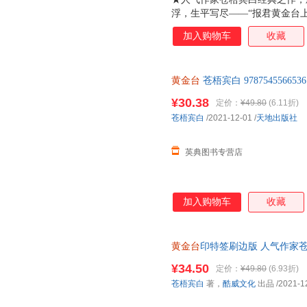
浮，生平写尽——“报君黄金台上
不负天下人，他不负他 ★凡有
加入购物车
收藏
歌哭，十二载光阴，岁如长河，
里，有他的山河万里，家国安定
封，随书附赠靖国公列传+敕旨
黄金台
苍梧宾白 97875455665
¥30.38
定价：
¥49.80
(6.11折)
苍梧宾白
/2021-12-01
/
天地出版社
英典图书专营店
加入购物车
收藏
黄金台
印特签刷边版 人气作家苍
品 天地出版社 9787545566536
¥34.50
定价：
¥49.80
(6.93折)
苍梧宾白
著，
酷威文化
出品
/2021-1