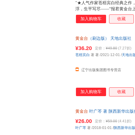
"★人气作家苍梧宾白经典之作
浮，生平写尽——“报君黄金台
负天下人，他不负他★凡有所命
加入购物车
收藏
哭，十二载光阴，岁如长河，都
里，有他的山河万里，家国安定
封，随书附赠靖国公列传+敕旨+
黄金台
（刷边版） 天地出版社 
¥36.20
定价：
¥49.80
(7.27折)
苍梧宾白
著 著
/2021-12-01
/
天地出
辽宁出版集团图书专营店
加入购物车
收藏
黄金台
叶广芩 著 陕西新华出
三仓发货，物流便捷，下单秒杀
¥26.00
定价：
¥59.00
(4.41折)
叶广芩
著
/2018-01-01
/
陕西新华出