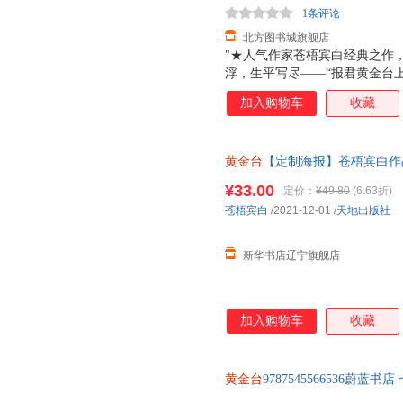
1条评论
北方图书城旗舰店
"★人气作家苍梧宾白经典之作
浮，生平写尽——“报君黄金台
负天下人，他不负他★凡有所命
加入购物车
收藏
哭，十二载光阴，岁如长河，都
里，有他的山河万里，家国安定
封，随书附赠靖国公列传 敕
黄金台
【定制海报】苍梧宾白作
¥33.00
定价：
¥49.80
(6.63折)
苍梧宾白
/2021-12-01
/
天地出版社
新华书店辽宁旗舰店
加入购物车
收藏
黄金台
9787545566536蔚