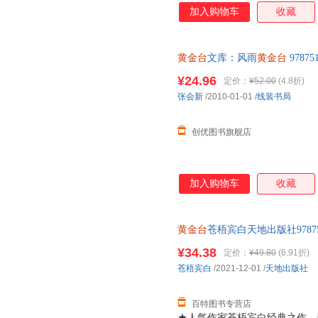
加入购物车
收藏
黄金台
文库：风雨
黄金台
9787
无理由退货让您购物无忧
¥24.96
定价：
¥52.00
(4.8折)
张会新
/2010-01-01
/
线装书局
创优图书旗舰店
加入购物车
收藏
黄金台
苍梧宾白天地出版社978754
¥34.38
定价：
¥49.80
(6.91折)
苍梧宾白
/2021-12-01
/
天地出版社
百特图书专营店
★人气作家苍梧宾白经典之作，