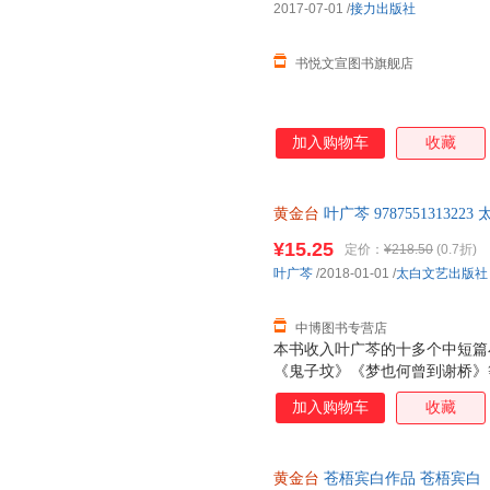
2017-07-01
/
接力出版社
书悦文宣图书旗舰店
加入购物车
收藏
黄金台
叶广芩 9787551313
持7天无理由退换】
¥15.25
定价：
¥218.50
(0.7折)
叶广芩
/2018-01-01
/
太白文艺出版社
中博图书专营店
本书收入叶广芩的十多个中短篇
《鬼子坟》《梦也何曾到谢桥》
《长虫二颤》《黑鱼千岁》等，
加入购物车
收藏
既有老北京风味讲述，又有作者
物的和谐相处。用细腻温情的笔
们回到从前的岁月，领略老北京
黄金台
苍梧宾白作品 苍梧宾白
的生活致敬。作者对笔下人物及