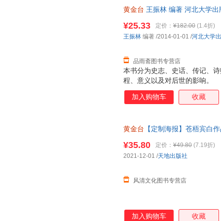
黄金台
王振林 编著 河北大学出
由退换】
¥25.33
定价：
¥182.00
(1.4折)
王振林
编著
/2014-01-01
/
河北大学
品雨斋图书专营店
本书分为史志、史话、传记、诗
程、意义以及对后世的影响。
加入购物车
收藏
黄金台
【定制海报】苍梧宾白作
持7天无理由退换货售后无忧！
¥35.80
定价：
¥49.80
(7.19折)
2021-12-01
/
天地出版社
风清文化图书专营店
加入购物车
收藏