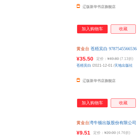
辽版新华书店旗舰店
加入购物车
收藏
黄金台
苍梧宾白 978754556
票
¥35.50
定价：
¥49.80
(7.13折)
苍梧宾白
/2021-12-01
/
天地出版社
辽版新华书店旗舰店
加入购物车
收藏
黄金台
湾牛顿出版股份有限公司 
自有库房,消毒发货,品质保障.套
¥9.51
定价：
¥20.00
(4.76折)