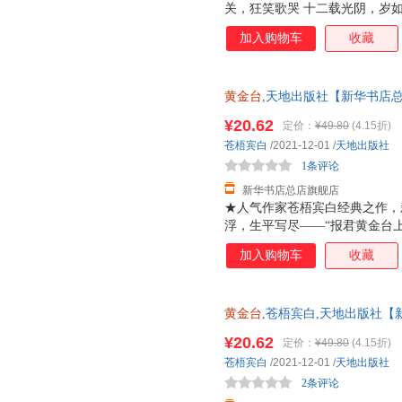
关，狂笑歌哭 十二载光阴，岁如
笑，一生 愿山河万里，家国安
加入购物车
收藏
黄金台
,天地出版社【新华书店总
近发货 85%城市次日送达！团购优惠
¥20.62
定价：
¥49.80
(4.15折)
苍梧宾白
/2021-12-01
/
天地出版社
1条评论
新华书店总店旗舰店
★人气作家苍梧宾白经典之作，
浮，生平写尽——“报君黄金台
负天下人，他不负他★凡有所命
加入购物车
收藏
哭，十二载光阴，岁如长河，都
里，有他的山河万里，家国安定
封，随书附赠靖国公列传+敕旨
黄金台
,苍梧宾白,天地出版社【
仓就近发货 85%城市次日送达！团购
¥20.62
定价：
¥49.80
(4.15折)
苍梧宾白
/2021-12-01
/
天地出版社
2条评论