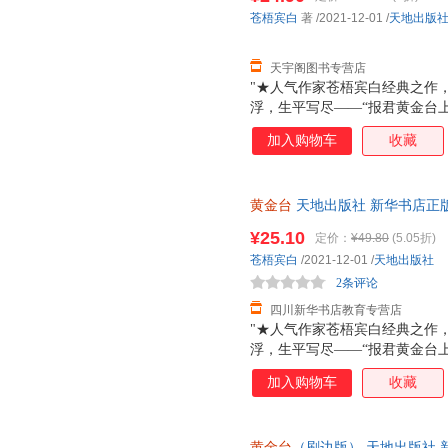
苍梧宾白
著
/2021-12-01
/
天地出版
天宇阁图书专营店
"★人气作家苍梧宾白经典之作
浮，生平写尽——“报君黄金台
负天下人，他不负他★凡有所命
加入购物车
收藏
哭，十二载光阴，岁如长河，都
里，有他的山河万里，家国安定
封，随书附赠靖国公列传+敕旨+
黄金台
天地出版社 新华书店正
惠咨询在线客服！
¥25.10
定价：
¥49.80
(5.05折)
苍梧宾白
/2021-12-01
/
天地出版社
2条评论
四川新华书店教育专营店
"★人气作家苍梧宾白经典之作
浮，生平写尽——“报君黄金台
负天下人，他不负他★凡有所命
加入购物车
收藏
哭，十二载光阴，岁如长河，都
里，有他的山河万里，家国安定
封，随书附赠靖国公列传+敕旨+
黄金台
（刷边版） 天地出版社 