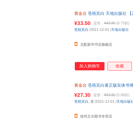
黄金台
苍梧宾白 天地出版社 
¥33.50
定价：
¥49.80
(6.73折)
苍梧宾白
/2021-12-01
/
天地出版社
北配新华书店旗舰店
加入购物车
收藏
黄金台
苍梧宾白著正版实体书傅
侯将进酒 赠靖国公列传+敕旨+
¥27.30
定价：
¥53.80
(5.08折)
苍梧宾白
, 著
/2021-12-01
/
天地出版
徐州文乐图书专营店