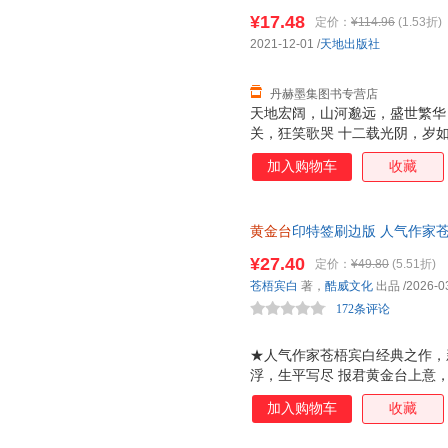
换】
来。
¥17.48
定价：
¥114.96
(1.53折)
2021-12-01
/
天地出版社
丹赫墨集图书专营店
天地宏阔，山河邈远，盛世繁华
关，狂笑歌哭 十二载光阴，岁如
笑，一生 愿山河万里，家国安
加入购物车
收藏
黄金台
印特签刷边版 人气作家
为君死。傅深x严宵寒，他不负
¥27.40
定价：
¥49.80
(5.51折)
随书附赠：靖国公列传+敕旨+异
苍梧宾白
著，
酷威文化
出品
/2026-0
172条评论
★人气作家苍梧宾白经典之作，
浮，生平写尽 报君黄金台上意
下人，他不负他 ★凡有所命，
加入购物车
收藏
十二载光阴，岁如长河，都在这
他的山河万里，家国安定，也有