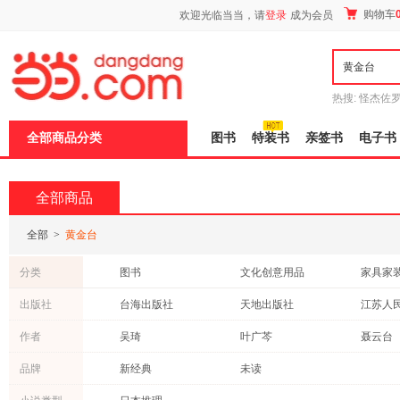
新
购物车
欢迎光临当当，请
登录
成为会员
窗
口
打
开
无
障
热搜:
怪杰佐
碍
谎
吾辈如神
说
全部商品分类
图书
特装书
亲签书
电子书
明
页
面,
按
全部商品
Ctrl
加
波
全部
>
黄金台
浪
键
分类
图书
文化创意用品
家具家
打
开
电子书/听书
杂志
出版社
台海出版社
天地出版社
江苏人
导
盲
上海远东出版社
广东旅游出版社
电子工
作者
吴琦
叶广芩
聂云台
模
式
广西人民出版社
哈尔滨出版社
北京联
蒙台梭利
打眼
袁了凡
品牌
新经典
未读
北方文艺出版社
海南出版社
厦门大
简·尼尔森
蔡志忠
雅瑟