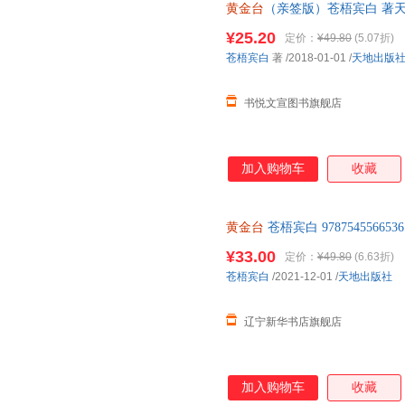
黄金台
（亲签版）苍梧宾白 著天
毒发货,品质保障.套装单售,优惠
¥25.20
定价：
¥49.80
(5.07折)
苍梧宾白
著
/2018-01-01
/
天地出版
书悦文宣图书旗舰店
加入购物车
收藏
黄金台
苍梧宾白 978754556
¥33.00
定价：
¥49.80
(6.63折)
苍梧宾白
/2021-12-01
/
天地出版社
辽宁新华书店旗舰店
加入购物车
收藏