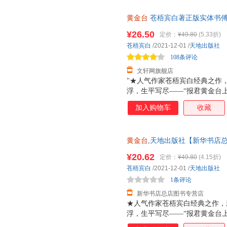
封，随书附赠靖国公列传 敕旨
黄金台
苍梧宾白著正版实体书傅
侯将进酒 新华书店正版，多仓
¥26.50
定价：
¥49.80
(5.33折)
线客服！
苍梧宾白
/2021-12-01
/
天地出版社
108条评论
文轩网旗舰店
"★人气作家苍梧宾白经典之作
浮，生平写尽——“报君黄金台
负天下人，他不负他★凡有所命
加入购物车
收藏
哭，十二载光阴，岁如长河，都
里，有他的山河万里，家国安定
封，随书附赠靖国公列传+敕旨+
黄金台
,天地出版社【新华书店总
近发货 85%城市次日送达！团购优惠
¥20.62
定价：
¥49.80
(4.15折)
苍梧宾白
/2021-12-01
/
天地出版社
1条评论
新华书店总店图书专营店
★人气作家苍梧宾白经典之作，
浮，生平写尽——“报君黄金台
负天下人，他不负他★凡有所命